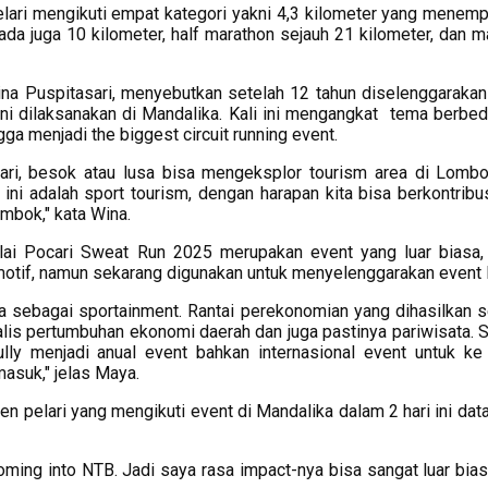
ari mengikuti empat kategori yakni 4,3 kilometer yang menemp
, ada juga 10 kilometer, half marathon sejauh 21 kilometer, dan 
na Puspitasari, menyebutkan setelah 12 tahun diselenggarakan
 ini dilaksanakan di Mandalika. Kali ini mengangkat tema berbed
ga menjadi the biggest circuit running event.
lari, besok atau lusa bisa mengeksplor tourism area di Lombo
i adalah sport tourism, dengan harapan kita bisa berkontribus
ombok," kata Wina.
lai Pocari Sweat Run 2025 merupakan event yang luar biasa,
motif, namun sekarang digunakan untuk menyelenggarakan event l
 sebagai sportainment. Rantai perekonomian yang dihasilkan 
atalis pertumbuhan ekonomi daerah dan juga pastinya pariwisata.
ully menjadi anual event bahkan internasional event untuk ke
asuk," jelas Maya.
elari yang mengikuti event di Mandalika dalam 2 hari ini data
ming into NTB. Jadi saya rasa impact-nya bisa sangat luar biasa