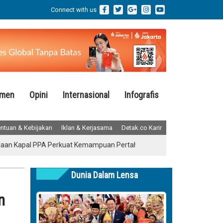
Connect with us
emen
Opini
Internasional
Infografis
ntuan & Kebijakan
Iklan & Kerjasama
Detak.co Karir
l PPA Perkuat Kemampuan Pertahanan Udara TNI AL Hadapi Ancaman
Dunia Dalam Lensa
n