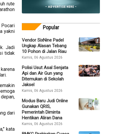
uh rute
marathon
 Pocari
Popular
a yakni
Vendor SixNine Padel
Ungkap Alasan Tebang
k. Jadi
10 Pohon di Jalan Riau
i tidak
Kamis, 06 Agustus 2026
Polisi Usut Asal Senjata
 karena
Api dan Air Gun yang
ari.
Ditemukan di Sekolah
Jaksel
semakin
 Semoga
Kamis, 06 Agustus 2026
 depan,
Modus Baru Judi Online
Gunakan QRIS,
Pemerintah Diminta
ng dari
Hentikan Aliran Dana
Kamis, 06 Agustus 2026
," kata
BMKG Prakirakan Cuaca