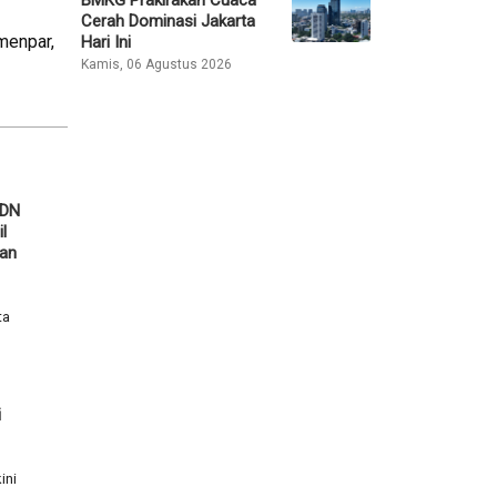
Cerah Dominasi Jakarta
menpar,
Hari Ini
Kamis, 06 Agustus 2026
SDN
l
ban
ta
i
ini