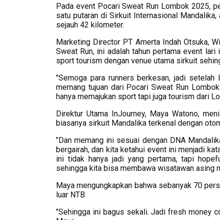
Pada event Pocari Sweat Run Lombok 2025, pel
satu putaran di Sirkuit Internasional Mandalika
sejauh 42 kilometer.
Marketing Director PT Amerta Indah Otsuka, Wi
Sweat Run, ini adalah tahun pertama event lari
sport tourism dengan venue utama sirkuit sehing
"Semoga para runners berkesan, jadi setelah 
memang tujuan dari Pocari Sweat Run Lombok in
hanya memajukan sport tapi juga tourism dari L
Direktur Utama InJourney, Maya Watono, meni
biasanya sirkuit Mandalika terkenal dengan oto
"Dan memang ini sesuai dengan DNA Mandalika
bergairah, dan kita ketahui event ini menjadi k
ini tidak hanya jadi yang pertama, tapi hopef
sehingga kita bisa membawa wisatawan asing m
Maya mengungkapkan bahwa sebanyak 70 persen p
luar NTB.
"Sehingga ini bagus sekali. Jadi fresh money co