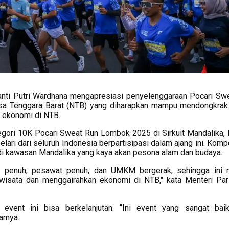
anti Putri Wardhana mengapresiasi penyelenggaraan Pocari Sw
usa Tenggara Barat (NTB) yang diharapkan mampu mendongkrak 
n ekonomi di NTB.
tegori 10K Pocari Sweat Run Lombok 2025 di Sirkuit Mandalika,
i dari seluruh Indonesia berpartisipasi dalam ajang ini. Kompet
di kawasan Mandalika yang kaya akan pesona alam dan budaya.
otel penuh, pesawat penuh, dan UMKM bergerak, sehingga ini 
isata dan menggairahkan ekonomi di NTB," kata Menteri Par
 event ini bisa berkelanjutan. “Ini event yang sangat bai
jarnya.