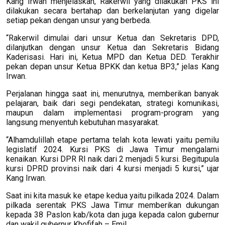
Kang Irwan menjelaskan, Rakerwil yang dilakukan PKS ini
dilakukan secara bertahap dan berkelanjutan yang digelar
setiap pekan dengan unsur yang berbeda.
“Rakerwil dimulai dari unsur Ketua dan Sekretaris DPD,
dilanjutkan dengan unsur Ketua dan Sekretaris Bidang
Kaderisasi. Hari ini, Ketua MPD dan Ketua DED. Terakhir
pekan depan unsur Ketua BPKK dan ketua BP3,” jelas Kang
Irwan.
Perjalanan hingga saat ini, menurutnya, memberikan banyak
pelajaran, baik dari segi pendekatan, strategi komunikasi,
maupun dalam implementasi program-program yang
langsung menyentuh kebutuhan masyarakat.
“Alhamdulillah etape pertama telah kota lewati yaitu pemilu
legislatif 2024. Kursi PKS di Jawa Timur mengalami
kenaikan. Kursi DPR RI naik dari 2 menjadi 5 kursi. Begitupula
kursi DPRD provinsi naik dari 4 kursi menjadi 5 kursi,” ujar
Kang Irwan.
Saat ini kita masuk ke etape kedua yaitu pilkada 2024. Dalam
pilkada serentak PKS Jawa Timur memberikan dukungan
kepada 38 Paslon kab/kota dan juga kepada calon gubernur
dan wakil gubernur Khofifah – Emil.