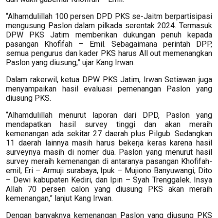
“Alhamdulillah 100 persen DPD PKS se-Jaitm berpartisipasi
mengusung Paslon dalam pilkada serentak 2024. Termasuk
DPW PKS Jatim memberikan dukungan penuh kepada
pasangan Khofifah – Emil. Sebagaimana perintah DPP,
semua pengurus dan kader PKS harus All out memenangkan
Paslon yang diusung,” ujar Kang Irwan.
Dalam rakerwil, ketua DPW PKS Jatim, Irwan Setiawan juga
menyampaikan hasil evaluasi pemenangan Paslon yang
diusung PKS.
“Alhamdulillah menurut laporan dari DPD, Paslon yang
mendapatkan hasil survey tinggi dan akan meraih
kemenangan ada sekitar 27 daerah plus Pilgub. Sedangkan
11 daerah lainnya masih harus bekerja keras karena hasil
surveynya masih di nomer dua. Paslon yang menurut hasil
survey meraih kemenangan di antaranya pasangan Khofifah-
emil, Eri – Armuji surabaya, Ipuk – Mujiono Banyuwangi, Dito
– Dewi kabupaten Kediri, dan Ipin – Syah Trenggalek. Insya
Allah 70 persen calon yang diusung PKS akan meraih
kemenangan,” lanjut Kang Irwan.
Dengan banyaknya kemenangan Paslon yang diusung PKS