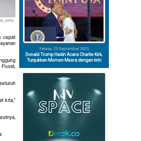
at, pada
a cepat
layanan
Selasa, 23 September 2025
Donald Trump Hadiri Acara Charlie Kirk,
anggung
Tunjukkan Momen Mesra dengan Istri
 Pusat,
seluruh
t kita,”
rutnya,
a.