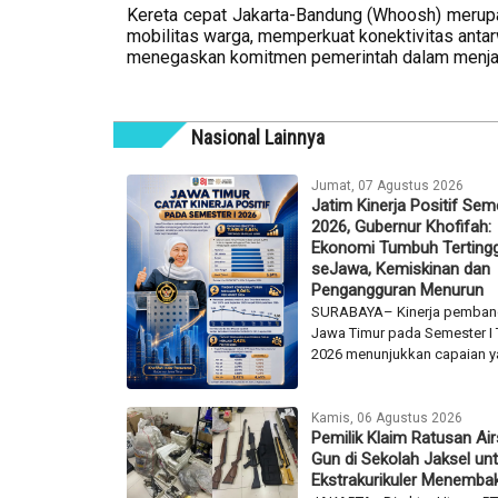
Kereta cepat Jakarta-Bandung (Whoosh) merupa
mobilitas warga, memperkuat konektivitas anta
menegaskan komitmen pemerintah dalam menjaga
Nasional Lainnya
Jumat, 07 Agustus 2026
Jatim Kinerja Positif Sem
2026, Gubernur Khofifah:
Ekonomi Tumbuh Tertingg
seJawa, Kemiskinan dan
Pengangguran Menurun
SURABAYA– Kinerja pemba
Jawa Timur pada Semester I
2026 menunjukkan capaian ya
Kamis, 06 Agustus 2026
Pemilik Klaim Ratusan Air
Gun di Sekolah Jaksel un
Ekstrakurikuler Menemba