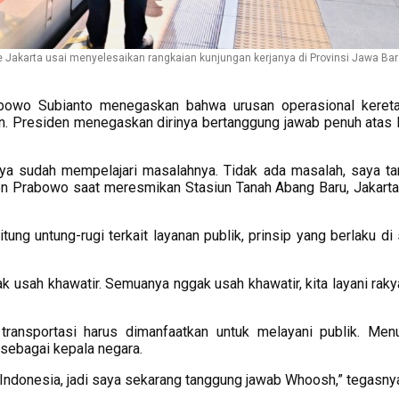
 Jakarta usai menyelesaikan rangkaian kunjungan kerjanya di Provinsi Jawa Bar
bowo Subianto menegaskan bahwa urusan operasional keret
an. Presiden menegaskan dirinya bertanggung jawab penuh atas 
Saya sudah mempelajari masalahnya. Tidak ada masalah, saya t
en Prabowo saat meresmikan Stasiun Tanah Abang Baru, Jakarta
g untung-rugi terkait layanan publik, prinsip yang berlaku di 
k usah khawatir. Semuanya nggak usah khawatir, kita layani rakya
ansportasi harus dimanfaatkan untuk melayani publik. Menu
 sebagai kepala negara.
Indonesia, jadi saya sekarang tanggung jawab Whoosh,” tegasny