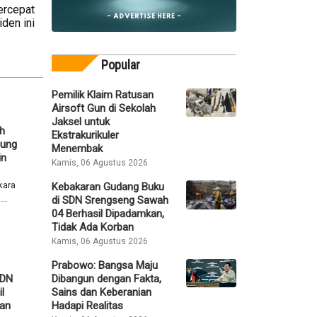
ercepat
den ini
Popular
Pemilik Klaim Ratusan
Airsoft Gun di Sekolah
Jaksel untuk
h
Ekstrakurikuler
gung
Menembak
in
Kamis, 06 Agustus 2026
kara
Kebakaran Gudang Buku
..
di SDN Srengseng Sawah
04 Berhasil Dipadamkan,
Tidak Ada Korban
Kamis, 06 Agustus 2026
Prabowo: Bangsa Maju
SDN
Dibangun dengan Fakta,
l
Sains dan Keberanian
ban
Hadapi Realitas