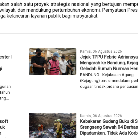
kan salah satu proyek strategis nasional yang bertujuan memp
rwilayah, dan mendukung pertumbuhan ekonomi. Pernyataan Presi
 kelancaran layanan publik bagi masyarakat.
Kamis, 06 Agustus 2026
ester I
Jejak TPPU Febrie Adriansya
Mengarah ke Bandung, Keja
i
Geledah Rumah Nurman Her
BANDUNG - Kejaksaan Agung
(Kejagung) terus mendalami per
ngunan
dugaan tindak pidana pencucian.
 Tahun
ng...
Kamis, 06 Agustus 2026
soft
Kebakaran Gudang Buku di 
tuk
Srengseng Sawah 04 Berhasi
k
Dipadamkan, Tidak Ada Kor