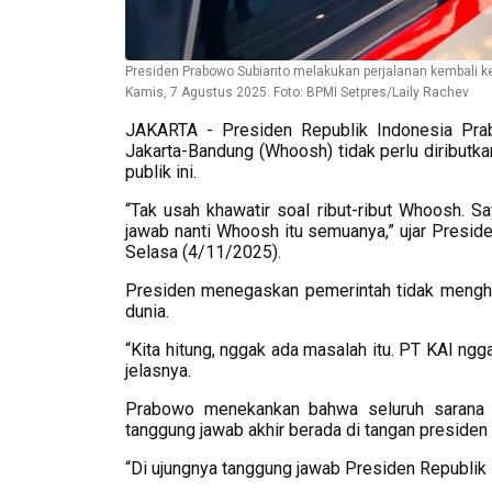
Presiden Prabowo Subianto melakukan perjalanan kembali ke
Kamis, 7 Agustus 2025. Foto: BPMI Setpres/Laily Rachev
JAKARTA - Presiden Republik Indonesia Pra
Jakarta-Bandung (Whoosh) tidak perlu diributk
publik ini.
“Tak usah khawatir soal ribut-ribut Whoosh. 
jawab nanti Whoosh itu semuanya,” ujar Presid
Selasa (4/11/2025).
Presiden menegaskan pemerintah tidak menghitun
dunia.
“Kita hitung, nggak ada masalah itu. PT KAI ngga
jelasnya.
Prabowo menekankan bahwa seluruh sarana tr
tanggung jawab akhir berada di tangan presiden
“Di ujungnya tanggung jawab Presiden Republik 