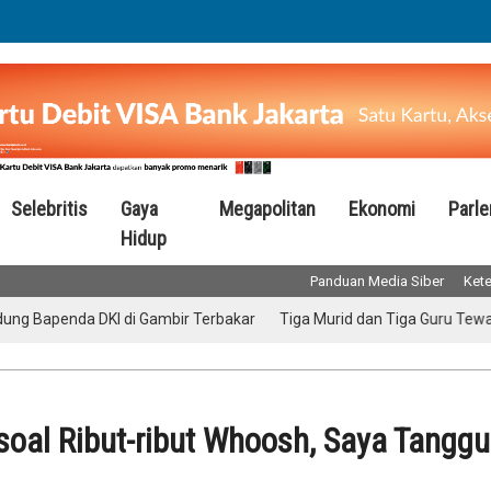
Selebritis
Gaya
Megapolitan
Ekonomi
Parl
Hidup
Panduan Media Siber
Kete
enda DKI di Gambir Terbakar
Tiga Murid dan Tiga Guru Tewas dalam
soal Ribut-ribut Whoosh, Saya Tangg