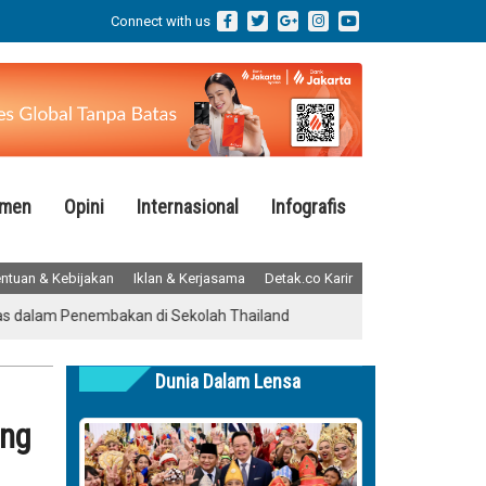
Connect with us
emen
Opini
Internasional
Infografis
ntuan & Kebijakan
Iklan & Kerjasama
Detak.co Karir
 Penembakan di Sekolah Thailand
Aksi Heroik Tim Medis Saat Rua
Dunia Dalam Lensa
ung