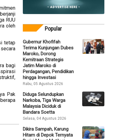
omitmen
erjanji
uga RUU
ra oleh
Popular
Gubernur Khofifah
i tetap
Terima Kunjungan Dubes
 secara
Maroko, Dorong
Kemitraan Strategis
ra bagi
Jatim Maroko di
spirasi
Perdagangan, Pendidikan
ruktif,
hingga Investasi
Rabu, 05 Agustus 2026
nya Pak
Diduga Selundupkan
berapa
Narkoba, Tiga Warga
Malaysia Diciduk di
Bandara Soetta
Selasa, 04 Agustus 2026
Dikira Sampah, Karung
Hitam di Depok Ternyata