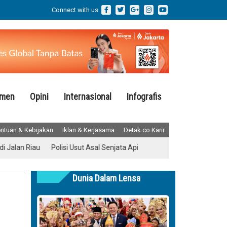
Connect with us
emen
Opini
Internasional
Infografis
ntuan & Kebijakan
Iklan & Kerjasama
Detak.co Karir
Riau
Polisi Usut Asal Senjata Api dan Air Gun yang Ditemukan di Seko
Dunia Dalam Lensa