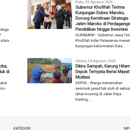
Rabu, 05 Agustus 2026
Gubernur Khofifah Terima
Kunjungan Dubes Maroko,
Dorong Kemitraan Strategis
Jatim Maroko di Perdaganga
Pendidikan hingga Investasi
etiga
P
SURABAYA– Gubernur Jawa Tim
utara...
Khofifah Indar Parawansa mener
kunjungan kehormatan Duta...
Selasa, 04 Agustus 2026
oba,
Dikira Sampah, Karung Hitam
uk di
Depok Ternyata Berisi Mayat
Mutilasi
ukai
DEPOK - Warga menemukan
rno-
sesosok jasad tak utuh di sebu
n
lahan kosong di Jalan Raya
Kavling,...
KATEGORI
IN