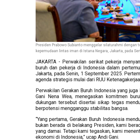
Presiden Prabowo Subianto menggelar silaturahmi dengan toko
kepemudaan lintas iman di Istana Negara, Jakarta, pada Sen
JAKARTA - Perwakilan serikat pekerja menyam
buruh dan pekerja di Indonesia dalam pertem
Jakarta, pada Senin, 1 September 2025. Pertem
agenda strategis mulai dari RUU Ketenagakerja
Perwakilan Gerakan Buruh Indonesia yang juga 
Gani Nena Wea, menegaskan komitmen buruh
dukungan tersebut disertai sikap tegas mend
berpotensi mengganggu stabilitas bangsa.
“Yang pertama, Gerakan Buruh Indonesia mend
bukan berada di belakang Presiden, kami bera
yang damai. Tetapi kami tegaskan, kami menen
ekonomi di Indonesia,” ucap Andi Gani.