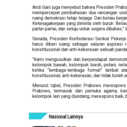
Andi Gani juga menyebut bahwa Presiden Prab
mempercepat pembahasan dua rancangan undang
ruang demokrasi tetap terjaga. Dan beliau ber
Ketenagakerjaan yang diminta oleh buruh. Beli
partai-partai, dan setuju untuk segera dibahas,” l
Senada, Presiden Konfederasi Serikat Pekerja
harus diberi ruang sebagai saluran aspirasi 
konstitusional dan anti-kekerasan sebuah pand
“Kami mengusulkan dan berpendapat demonstras
kelompok bawah, kelompok buruh, petani, nel
ketika “lembaga-lembaga formal” lambat ata
konstitusional, anti-kekerasan, dan tidak boleh a
Menurut Iqbal, Presiden Prabowo merespons m
Prabowo, termasuk dari pemuka agama, kaw
kelompok lain yang diundang, merespons baik, b
Nasional Lainnya