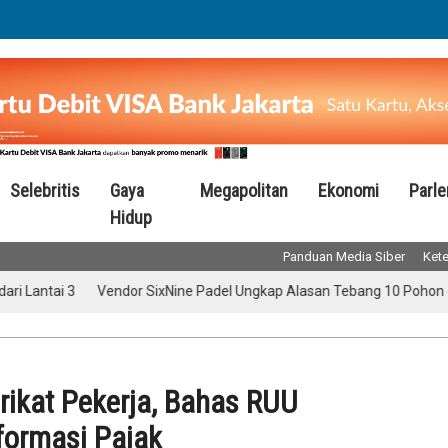
Selebritis
Gaya
Megapolitan
Ekonomi
Parl
Hidup
Panduan Media Siber
Kete
i 3
Vendor SixNine Padel Ungkap Alasan Tebang 10 Pohon di Jalan 
rikat Pekerja, Bahas RUU
formasi Pajak