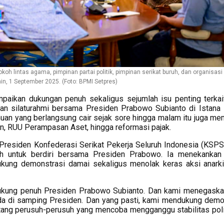
h lintas agama, pimpinan partai politik, pimpinan serikat buruh, dan organisasi
in, 1 September 2025. (Foto: BPMI Setpres)
paikan dukungan penuh sekaligus sejumlah isu penting terkai
uan silaturahmi bersama Presiden Prabowo Subianto di Istana
uan yang berlangsung cair sejak sore hingga malam itu juga m
an, RUU Perampasan Aset, hingga reformasi pajak.
Presiden Konfederasi Serikat Pekerja Seluruh Indonesia (KSPSI
 untuk berdiri bersama Presiden Prabowo. Ia menekankan
ukung demonstrasi damai sekaligus menolak keras aksi anark
ukung penuh Presiden Prabowo Subianto. Dan kami menegaska
da di samping Presiden. Dan yang pasti, kami mendukung demo
tang perusuh-perusuh yang mencoba mengganggu stabilitas poli