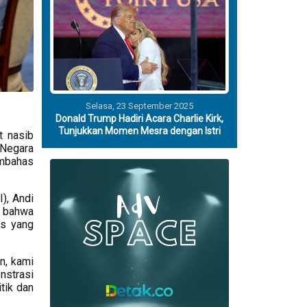
Selasa, 23 September 2025
Donald Trump Hadiri Acara Charlie Kirk,
Tunjukkan Momen Mesra dengan Istri
t nasib
 Negara
embahas
), Andi
 bahwa
is yang
n, kami
nstrasi
tik dan