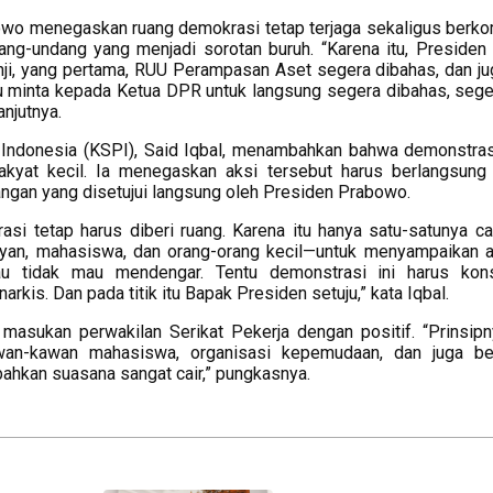
owo menegaskan ruang demokrasi tetap terjaga sekaligus berk
-undang yang menjadi sorotan buruh. “Karena itu, Presiden b
janji, yang pertama, RUU Perampasan Aset segera dibahas, dan j
au minta kepada Ketua DPR untuk langsung segera dibahas, sege
anjutnya.
 Indonesia (KSPI), Said Iqbal, menambahkan bahwa demonstras
rakyat kecil. Ia menegaskan aksi tersebut harus berlangsung
angan yang disetujui langsung oleh Presiden Prabowo.
i tetap harus diberi ruang. Karena itu hanya satu-satunya ca
ayan, mahasiswa, dan orang-orang kecil—untuk menyampaikan a
u tidak mau mendengar. Tentu demonstrasi ini harus konst
narkis. Dan pada titik itu Bapak Presiden setuju,” kata Iqbal.
asukan perwakilan Serikat Pekerja dengan positif. “Prinsip
an-kawan mahasiswa, organisasi kepemudaan, dan juga be
ahkan suasana sangat cair,” pungkasnya.