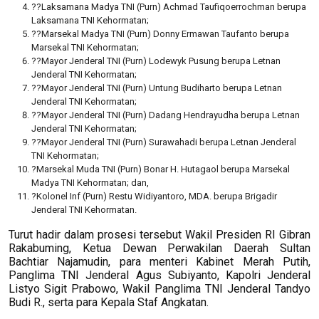
??Laksamana Madya TNI (Purn) Achmad Taufiqoerrochman berupa
Laksamana TNI Kehormatan;
??Marsekal Madya TNI (Purn) Donny Ermawan Taufanto berupa
Marsekal TNI Kehormatan;
??Mayor Jenderal TNI (Purn) Lodewyk Pusung berupa Letnan
Jenderal TNI Kehormatan;
??Mayor Jenderal TNI (Purn) Untung Budiharto berupa Letnan
Jenderal TNI Kehormatan;
??Mayor Jenderal TNI (Purn) Dadang Hendrayudha berupa Letnan
Jenderal TNI Kehormatan;
??Mayor Jenderal TNI (Purn) Surawahadi berupa Letnan Jenderal
TNI Kehormatan;
?Marsekal Muda TNI (Purn) Bonar H. Hutagaol berupa Marsekal
Madya TNI Kehormatan; dan,
?Kolonel Inf (Purn) Restu Widiyantoro, MDA. berupa Brigadir
Jenderal TNI Kehormatan.
Turut hadir dalam prosesi tersebut Wakil Presiden RI Gibran
Rakabuming, Ketua Dewan Perwakilan Daerah Sultan
Bachtiar Najamudin, para menteri Kabinet Merah Putih,
Panglima TNI Jenderal Agus Subiyanto, Kapolri Jenderal
Listyo Sigit Prabowo, Wakil Panglima TNI Jenderal Tandyo
Budi R., serta para Kepala Staf Angkatan.