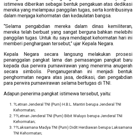
istimewa diberikan sebagai bentuk pengakuan atas dedikasi
mereka yang melampaui panggilan tugas, serta kontribusinya
dalam menjaga kehormatan dan kedaulatan bangsa.
“Selama pengabdian mereka dalam dinas kemiliteran,
mereka telah berbuat yang sangat berguna bahkan melebihi
panggilan tugas. Untuk itu saya mendapat kehormatan hari ini
memberi penghargaan tersebut,” ujar Kepala Negara.
Kepala Negara secara langsung melakukan prosesi
penanggalan pangkat lama dan pemasangan pangkat baru
kepada dua perwira purnawirawan yang menerima anugerah
secara simbolis. Penganugerahan ini menjadi bentuk
penghormatan negara atas jasa, dedikasi, dan pengabdian
para perwira purnawirawan selama bertugas di TNI.
Adapun penerima pangkat istimewa tersebut, yaitu:
?Letnan Jenderal TNI (Purn) H.B.L. Mantiri berupa Jenderal TNI
Kehormatan;
??Letnan Jenderal TNI (Purn) Bibit Waluyo berupa Jenderal TNI
Kehormatan;
??Laksamana Madya TNI (Purn) Didit Herdiawan berupa Laksamana
TNI Kehormatan;