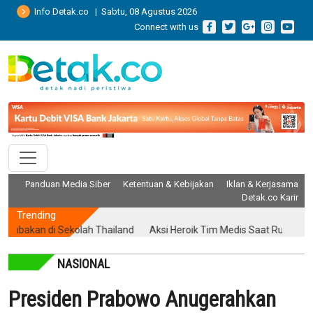
Info Detak.co | Sabtu, 08 Agustus 2026
Connect with us
Panduan Media Siber
Ketentuan & Kebijakan
Iklan & Kerjasama
Detak.co Karir
Trending
n di Sekolah Thailand
Aksi Heroik Tim Medis Saat Ruang Operasi
NASIONAL
Presiden Prabowo Anugerahkan