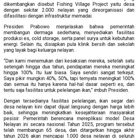
dikembangkan disebut Fishing Village Project yaitu desa
dengan sekitar 2.000 nelayan yang direorganisasi dan
difasilitasi dengan infrastruktur memadai.
Presiden Prabowo menjelaskan bahwa pemerintah
membangun dermaga sederhana, menyediakan fasilitas
produksi es, cold storage, serta panel surya untuk kebutuhan
energi. Selain itu, disiapkan pula klinik bersih dan sekolah
yang layak bagi keluarga nelayan.
“Dan kami menemukan dari kesaksian mereka, setelah satu
setengah hingga dua tahun, pendapatan mereka meningkat
hingga 100%. Itu luar biasa. Saya sendiri sangat terkejut.
Saya pikir mungkin 40%, 50%, tapi ternyata meningkat 100%
dan semua itu hanya karena hal-hal dasar seperti es, dan
tentu saja fasilitas untuk pelelangan ikan,” imbuh Presiden.
Dengan tersedianya fasilitas pelelangan, ikan segar dari
desa nelayan kini dapat dijual langsung dengan harga lebih
baik, sehingga meningkatkan kesejahteraan masyarakat
pesisir. Pemerintah berencana mereplikasi model Desa
Nelayan ini secara nasional. Tahun 2025, program tersebut
telah membangun 65 desa, dan ditargetkan hingga akhir
tahun 2026 akan mencapai 1.000 desa nelayan di seluruh