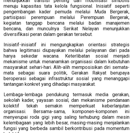
menunjukkan transisi penting dari mobilisasi simbolis
menuju kapasitas tata kelola fungsional. Inisiatif seperti
pengembangan kader pemuda melalui Muda Bergerak,
partisipasi perempuan melalui Perempuan Bergerak,
kegiatan tanggap bencana melalui badan manajemen
bencana, dan munculnya Serikat Nelayan menunjukkan
diversifikasi peran dalam gerakan tersebut.
Inisiatif-inisiatif ini mengungkapkan orientasi strategis
bahwa legitimasi diupayakan melalui pelayanan dari pada
hanya sekedar wacana. Keterlibatan sosial menjadi
mekanisme untuk menanamkan organisasi dalam kebutuhan
masyarakat sehari-hari. Alih-alih memposisikan diri semata-
mata sebagai suara politik, Gerakan Rakyat berupaya
beroperasi sebagai infrastruktur sosial yang menanggapi
tantangan konkret yang dihadapi masyarakat.
Lembaga-lembaga pendukung termasuk media gerakan,
sekolah kader, yayasan sosial, dan mekanisme pendanaan
kolektif tekah semakin memperkuat keberlanjutan
organisasi. Bersama-sama, komponen-komponen ini
menyerupai roda gigi yang saling terhubung dalam mesin
kelembagaan yang lebih besar, masing-masing menjalankan
fungsi yang berbeda sambil berkontribusi pada momentum