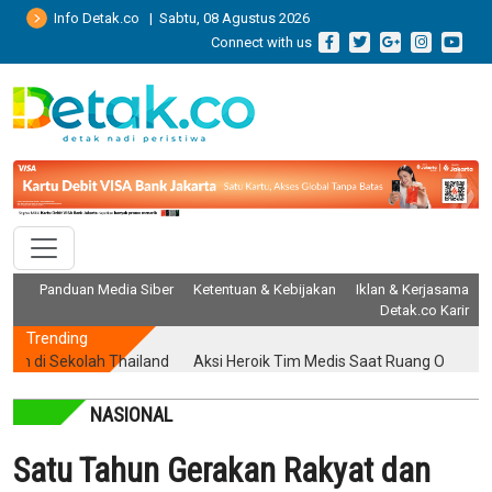
Info Detak.co | Sabtu, 08 Agustus 2026
Connect with us
Panduan Media Siber
Ketentuan & Kebijakan
Iklan & Kerjasama
Detak.co Karir
Trending
olah Thailand
Aksi Heroik Tim Medis Saat Ruang Operasi Diguncan
NASIONAL
Satu Tahun Gerakan Rakyat dan