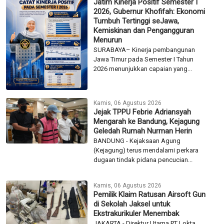
Jatim Kinerja Positif Semester I
2026, Gubernur Khofifah: Ekonomi
Tumbuh Tertinggi seJawa,
Kemiskinan dan Pengangguran
Menurun
SURABAYA– Kinerja pembangunan
Jawa Timur pada Semester I Tahun
2026 menunjukkan capaian yang...
Kamis, 06 Agustus 2026
Jejak TPPU Febrie Adriansyah
Mengarah ke Bandung, Kejagung
Geledah Rumah Nurman Herin
BANDUNG - Kejaksaan Agung
(Kejagung) terus mendalami perkara
dugaan tindak pidana pencucian...
Kamis, 06 Agustus 2026
Pemilik Klaim Ratusan Airsoft Gun
di Sekolah Jaksel untuk
Ekstrakurikuler Menembak
JAKARTA - Direktur Utama PT Lokta