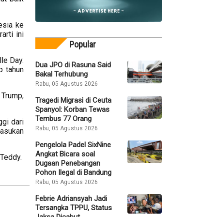
esia ke
rti ini
Popular
le Day.
Dua JPO di Rasuna Said
p tahun
Bakal Terhubung
Rabu, 05 Agustus 2026
 Trump,
Tragedi Migrasi di Ceuta
Spanyol: Korban Tewas
Tembus 77 Orang
gi dari
Rabu, 05 Agustus 2026
pasukan
Pengelola Padel SixNine
Angkat Bicara soal
 Teddy.
Dugaan Penebangan
Pohon Ilegal di Bandung
Rabu, 05 Agustus 2026
Febrie Adriansyah Jadi
Tersangka TPPU, Status
Jaksa Dicabut