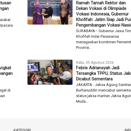
atusan
Ramah Tamah Rektor dan
angan
Dekan Vokasi di Olimpiade
Vokasi Indonesia, Gubernur
Khofifah: Jatim Siap Jadi Pu
arakat
Pengembangan Vokasi Nasi
 Upacara
SURABAYA– Gubernur Jawa Tim
Khofifah Indar Parawansa
menegaskan komitmen Pemerin
Provinsi...
Rabu, 05 Agustus 2026
Angkat
Febrie Adriansyah Jadi
bangan
Tersangka TPPU, Status Jak
Dicabut Sementara
JAKARTA - Jaksa Agung Sanitiar
gal di
Burhanuddin mencabut sementa
san
status jaksa mantan Jaksa Agu
Muda...
KATEGORI
IN