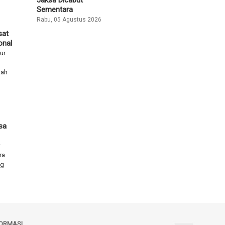
Sementara
Rabu, 05 Agustus 2026
sat
onal
ur
tah
sa
ra
ng
FORMASI