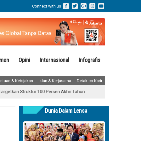
Connect with us
emen
Opini
Internasional
Infografis
ntuan & Kebijakan
Iklan & Kerjasama
Detak.co Karir
 Struktur 100 Persen Akhir Tahun
Jatim Kinerja Positif Semester 
Dunia Dalam Lensa