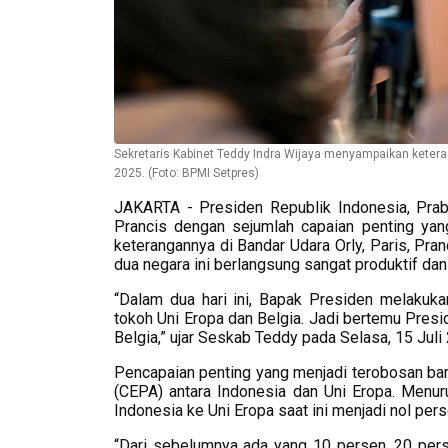
Sekretaris Kabinet Teddy Indra Wijaya menyampaikan keteran
2025. (Foto: BPMI Setpres)
JAKARTA - Presiden Republik Indonesia, Prab
Prancis dengan sejumlah capaian penting yan
keterangannya di Bandar Udara Orly, Paris, Pra
dua negara ini berlangsung sangat produktif da
“Dalam dua hari ini, Bapak Presiden melakuka
tokoh Uni Eropa dan Belgia. Jadi bertemu Pres
Belgia,” ujar Seskab Teddy pada Selasa, 15 Jul
Pencapaian penting yang menjadi terobosan ba
(CEPA) antara Indonesia dan Uni Eropa. Menur
Indonesia ke Uni Eropa saat ini menjadi nol pers
“Dari sebelumnya ada yang 10 persen, 20 pers