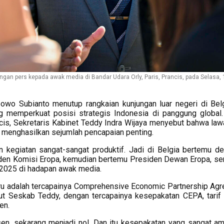
gan pers kepada awak media di Bandar Udara Orly, Paris, Prancis, pada Selasa, 1
owo Subianto menutup rangkaian kunjungan luar negeri di Bel
g memperkuat posisi strategis Indonesia di panggung global
ncis, Sekretaris Kabinet Teddy Indra Wijaya menyebut bahwa law
n menghasilkan sejumlah pencapaian penting.
n kegiatan sangat-sangat produktif. Jadi di Belgia bertemu d
iden Komisi Eropa, kemudian bertemu Presiden Dewan Eropa, ser
i 2025 di hadapan awak media.
ru adalah tercapainya Comprehensive Economic Partnership Ag
ut Seskab Teddy, dengan tercapainya kesepakatan CEPA, tarif
en.
en, sekarang menjadi nol. Dan itu kesepakatan yang sangat am