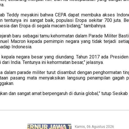
ya.
skab Teddy meyakini bahwa CEPA dapat membuka akses Indon
tentunya ini sangat baik, populasi Eropa sekitar 700 juta. Bera
esia dan Eropa di segala macam bidang,” tambahnya.
ejarah baru sebagai tamu kehormatan dalam Parade Militer Bastil
uel Macron kepada pemimpin negara yang tidak terjadi setia
hadap Indonesia.
 2 kepala negara besar yang diundang. Tahun 2017 ada Presiden
ri India. Tentunya ini kehormatan besar,” jelasnya.
ia dalam parade militer turut disambut dengan penghormatan ting
utaan pasang mata menyaksikan langsung penampilan gagah 
ggakan.
ngkan dan sangat amat berpengaruh di dunia global,” tutup Seskab
Kamis, 06 Agustus 2026