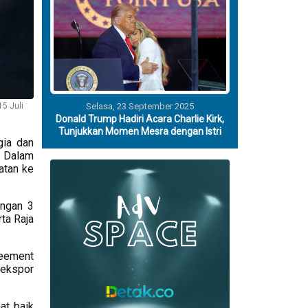
Selasa, 23 September 2025
5 Juli
Donald Trump Hadiri Acara Charlie Kirk,
Tunjukkan Momen Mesra dengan Istri
gia dan
. Dalam
atan ke
engan 3
ta Raja
reement
 ekspor
at baik