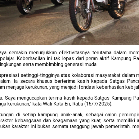
aya semakin menunjukkan efektivitasnya, terutama dalam me
elajar. Keberhasilan ini tak lepas dari peran aktif Kampung Pa
lingkungan serta membimbing generasi muda.
presiasi setinggi-tingginya atas kolaborasi masyarakat dalam 
malam. Ia secara khusus berterima kasih kepada Satgas Panca
 menjaga kerukunan, yang menjadi fondasi keberhasilan kebijak
iasa. Saya mengucapkan terima kasih kepada Satgas Kampung Pa
a kerukunan," kata Wali Kota Eri, Rabu (16/7/2025).
ngkungan di setiap kampung, anak-anak, sebagai calon pemimp
rakter kebangsaan dan keagamaan yang kuat, serta memiliki a
kan karakter ini bukan semata tanggung jawab pemerintah, me