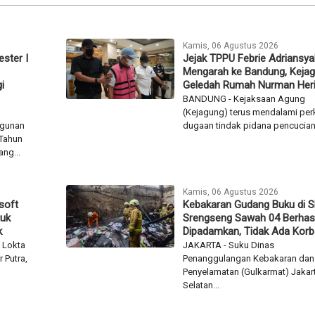
Kamis, 06 Agustus 2026
ester I
Jejak TPPU Febrie Adriansya
Mengarah ke Bandung, Keja
i
Geledah Rumah Nurman Her
BANDUNG - Kejaksaan Agung
(Kejagung) terus mendalami per
ngunan
dugaan tindak pidana pencucian.
 Tahun
ng...
Kamis, 06 Agustus 2026
soft
Kebakaran Gudang Buku di 
tuk
Srengseng Sawah 04 Berhasi
k
Dipadamkan, Tidak Ada Kor
 Lokta
JAKARTA - Suku Dinas
 Putra,
Penanggulangan Kebakaran dan
Penyelamatan (Gulkarmat) Jakar
Selatan...