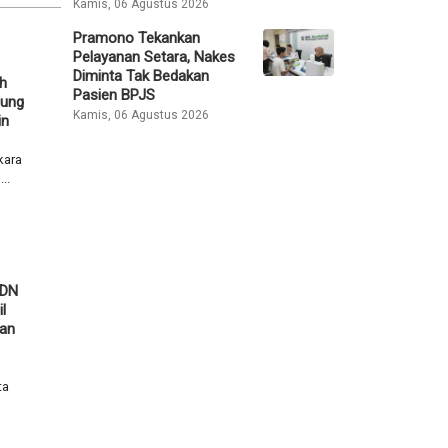
Kamis, 06 Agustus 2026
Pramono Tekankan
Pelayanan Setara, Nakes
Diminta Tak Bedakan
h
Pasien BPJS
gung
Kamis, 06 Agustus 2026
in
kara
..
SDN
l
ban
ta