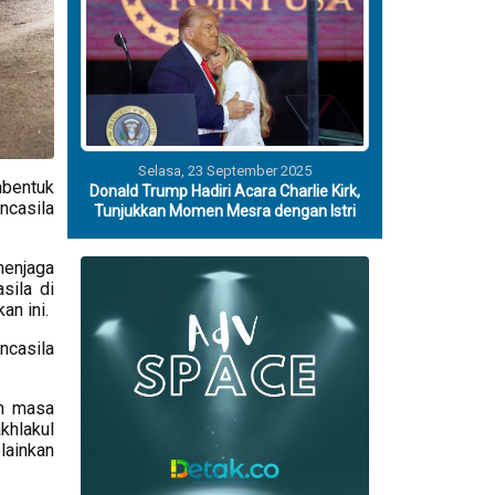
Selasa, 23 September 2025
mbentuk
Donald Trump Hadiri Acara Charlie Kirk,
ncasila
Tunjukkan Momen Mesra dengan Istri
menjaga
sila di
an ini.
ncasila
in masa
khlakul
lainkan