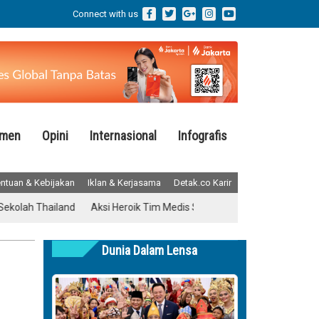
Connect with us
emen
Opini
Internasional
Infografis
ntuan & Kebijakan
Iklan & Kerjasama
Detak.co Karir
hailand
Aksi Heroik Tim Medis Saat Ruang Operasi Diguncang Gem
Dunia Dalam Lensa