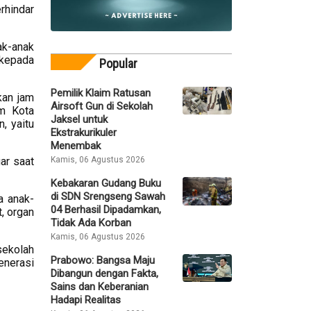
rhindar
ak-anak
 kepada
Popular
Pemilik Klaim Ratusan
kan jam
Airsoft Gun di Sekolah
am Kota
Jaksel untuk
, yaitu
Ekstrakurikuler
Menembak
Kamis, 06 Agustus 2026
ar saat
Kebakaran Gudang Buku
di SDN Srengseng Sawah
a anak-
04 Berhasil Dipadamkan,
t, organ
Tidak Ada Korban
Kamis, 06 Agustus 2026
sekolah
Prabowo: Bangsa Maju
enerasi
Dibangun dengan Fakta,
Sains dan Keberanian
Hadapi Realitas