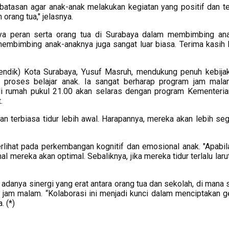
atasan agar anak-anak melakukan kegiatan yang positif dan te
 orang tua," jelasnya.
nya peran serta orang tua di Surabaya dalam membimbing an
membimbing anak-anaknya juga sangat luar biasa. Terima kasih
pendik) Kota Surabaya, Yusuf Masruh, mendukung penuh kebija
 proses belajar anak. Ia sangat berharap program jam mal
i rumah pukul 21.00 akan selaras dengan program Kementerian
t.
n terbiasa tidur lebih awal. Harapannya, mereka akan lebih seg
erlihat pada perkembangan kognitif dan emosional anak. "Apabil
 mereka akan optimal. Sebaliknya, jika mereka tidur terlalu laru
adanya sinergi yang erat antara orang tua dan sekolah, di mana 
a jam malam. “Kolaborasi ini menjadi kunci dalam menciptakan g
. (*)