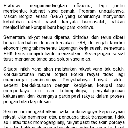
Prabowo mengumandangkan efisiensi, tapi justru
membentuk kabinet yang gemuk. Program unggulannya,
Makan Bergizi Gratis (MBG) yang seharusnya menyentuh
kebutuhan rakyat bawah ternyata bermasalah, bahkan
menjadi lahan korupsi baru bagi para kroninya.
Sementara, rakyat terus diperas, ditindas, dan terus diberi
beban tambahan dengan kenaikan PBB, di tengah kondisi
ekonomi yang tak menentu. Lapangan kerja susah, sementara
PHK terus menjadi hantu menakutkan. Kesenjangan sosial
terus menganga tanpa ada solusi yang jelas.
Situasi inilah yang akan melahirkan rakyat yang tak patuh.
Ketidakpatuhan rakyat terjadi ketika rakyat tidak lagi
menghargai pemimpinnya. Penyebabnya banyak faktor,
seperti ketidakpuasan dengan kebijakan, korupsi atau
memperkaya diri dan kelompoknya, penyalahgunaan
kekuasaan, dan kurangnya partisipasi rakyat dalam proses
pengambilan keputusan.
Semua ini mengakibatkan pada berkurangnya kepercayaan
rakyat. Jika pemimpin atau penguasa tidak transparan, tidak
adil, atau tidak memegang janji, rakyat pasti tak akan percaya
lagi dan bahkan akan membangkang terhadap mereka. Lihat