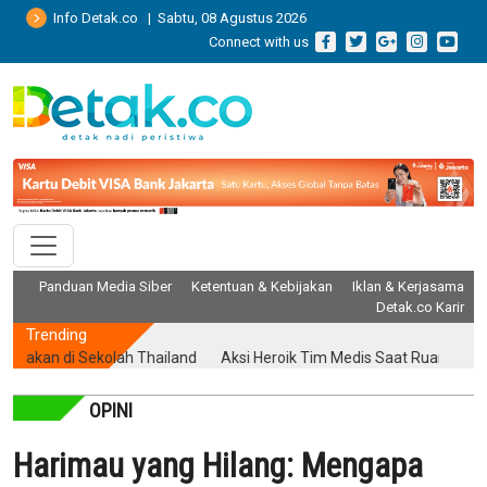
Info Detak.co | Sabtu, 08 Agustus 2026
Connect with us
Panduan Media Siber
Ketentuan & Kebijakan
Iklan & Kerjasama
Detak.co Karir
Trending
 di Sekolah Thailand
Aksi Heroik Tim Medis Saat Ruang Operasi 
OPINI
Harimau yang Hilang: Mengapa