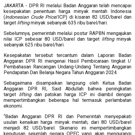
JAKARTA - DPR RI melalui Badan Anggaran telah mencapai
kesepakatan penentuan harga minyak mentah Indonesia
(
Indonesian Crude Price
/ICP) di kisaran 82 USD/barel dan
target
lifting
minyak sebanyak 635 ribu barel/hari.
Sebelumnya, pemerintah melalui postur RAPBN mengajukan
nilai ICP sebesar 80 USD/barel dan target
lifting
minyak
sebanyak 625 ribu barel/hari.
Kesepakatan tersebut tercantum dalam Laporan Badan
Anggaran DPR RI mengenai Hasil Pembicaraan tingkat I/
Pembahasan Rancangan Undang-Undang Tentang Anggaran
Pendapatan Dan Belanja Negara Tahun Anggaran 2024.
Sebagaimana disampaikan langsung oleh Ketua Badan
Anggaran DPR RI, Said Abdullah bahwa peningkatan
target
lifting
dan patokan harga ICP ini diambil dengan
mempertimbangkan beberapa hal termasuk perlambatan
ekonomi.
“Badan Anggaran DPR RI dan Pemerintah menyepakati
usulan kenaikan harga minyak mentah, dari 80 USD/barel
menjadi 82 USD/barel. Skenario ini mempertimbangkan
keputusan sejumlah negara OPEC yang akan mengurangi