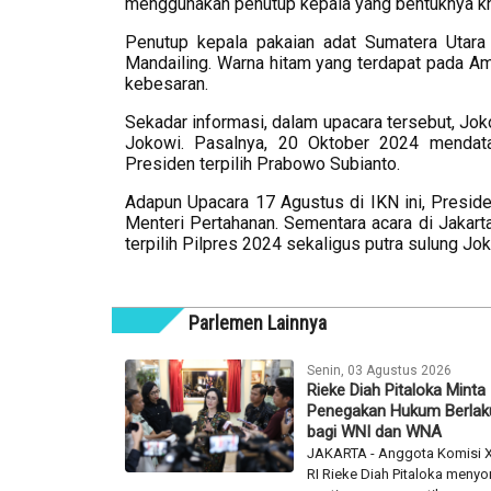
menggunakan penutup kepala yang bentuknya k
Penutup kepala pakaian adat Sumatera Utara 
Mandailing. Warna hitam yang terdapat pada 
kebesaran.
Sekadar informasi, dalam upacara tersebut, Joko
Jokowi. Pasalnya, 20 Oktober 2024 mendat
Presiden terpilih Prabowo Subianto.
Adapun Upacara 17 Agustus di IKN ini, Presid
Menteri Pertahanan. Sementara acara di Jakart
terpilih Pilpres 2024 sekaligus putra sulung Jo
Parlemen Lainnya
Senin, 03 Agustus 2026
Rieke Diah Pitaloka Minta
Penegakan Hukum Berlaku
bagi WNI dan WNA
JAKARTA - Anggota Komisi X
RI Rieke Diah Pitaloka menyor