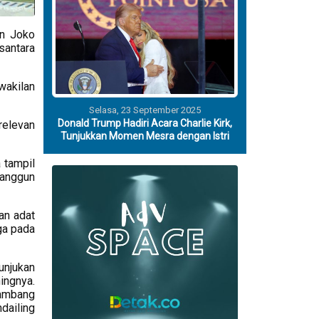
en Joko
santara
rwakilan
Selasa, 23 September 2025
Donald Trump Hadiri Acara Charlie Kirk,
relevan
Tunjukkan Momen Mesra dengan Istri
 tampil
 anggun
an adat
uga pada
unjukan
ningnya.
lambang
dailing