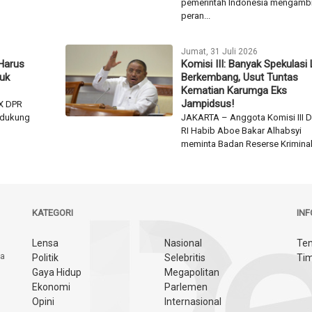
pemerintah Indonesia mengambi
peran...
Jumat, 31 Juli 2026
 Harus
Komisi III: Banyak Spekulasi 
tuk
Berkembang, Usut Tuntas
Kematian Karumga Eks
Jampidsus!
X DPR
endukung
JAKARTA – Anggota Komisi III 
RI Habib Aboe Bakar Alhabsyi
meminta Badan Reserse Kriminal.
KATEGORI
IN
Lensa
Nasional
Ten
ya
Politik
Selebritis
Tim
Gaya Hidup
Megapolitan
Ekonomi
Parlemen
Opini
Internasional