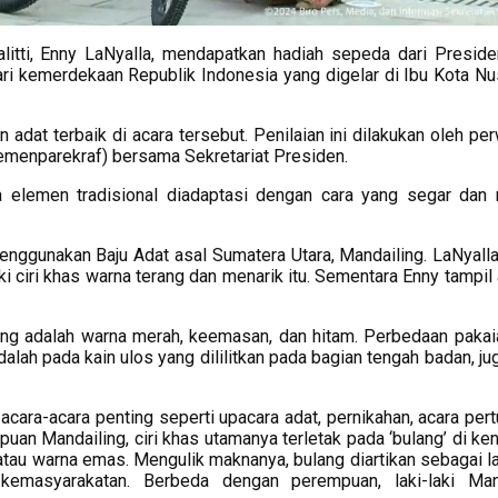
tti, Enny LaNyalla, mendapatkan hadiah sepeda dari Presid
ari kemerdekaan Republik Indonesia yang digelar di Ibu Kota Nu
 adat terbaik di acara tersebut. Penilaian ini dilakukan oleh pe
emenparekraf) bersama Sekretariat Presiden.
a elemen tradisional diadaptasi dengan cara yang segar dan 
menggunakan Baju Adat asal Sumatera Utara, Mandailing. LaNyalla
i ciri khas warna terang dan menarik itu. Sementara Enny tampil
ing adalah warna merah, keemasan, dan hitam. Perbedaan pakai
dalah pada kain ulos yang dililitkan pada bagian tengah badan, j
cara-acara penting seperti upacara adat, pernikahan, acara pert
puan Mandailing, ciri khas utamanya terletak pada ‘bulang’ di ke
atau warna emas. Mengulik maknanya, bulang diartikan sebagai 
kemasyarakatan. Berbeda dengan perempuan, laki-laki Man