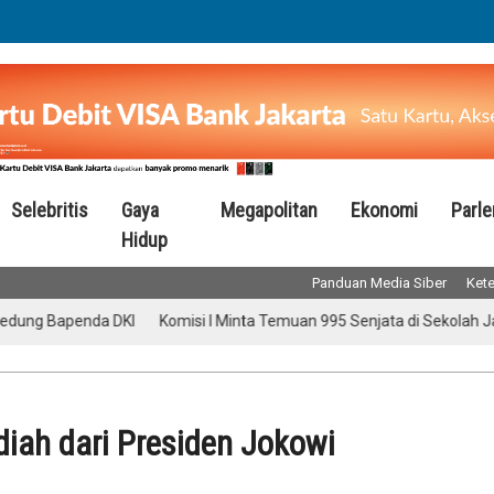
Selebritis
Gaya
Megapolitan
Ekonomi
Parl
Hidup
Panduan Media Siber
Kete
Bapenda DKI
Komisi I Minta Temuan 995 Senjata di Sekolah Jaksel Di
diah dari Presiden Jokowi