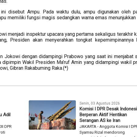
has.
ini disebut Ampu. Pada waktu dulu, ampu digunakan oleh pa
Ampu memiliki fungsi magis sedangkan warna emas menunjukkan
wi menjadi inspektur upacara yang pertama sekaligus terakhir ka
ang, Presiden akan menyerahkan tongkat kepemimpinannya 
en Jokowi dengan didampingi Prabowo yang saat ini menjabat 
a dipimpin Wakil Presiden Ma’ruf Amin yang didampingi wakil p
kowi, Gibran Rakabuming Raka.(*)
Senin, 03 Agustus 2026
Komisi I DPR Desak Indones
 Adil
Berperan Aktif Hentikan
Serangan AS ke Iran
III DPR
JAKARTA - Anggota Komisi I DPR
oti
Syamsu Rizal mendorong