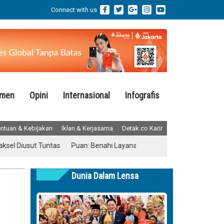
Connect with us
emen
Opini
Internasional
Infografis
ntuan & Kebijakan
Iklan & Kerjasama
Detak.co Karir
usut Tuntas
Puan: Benahi Layanan Kesehatan Tanpa Menghilangkan
Dunia Dalam Lensa