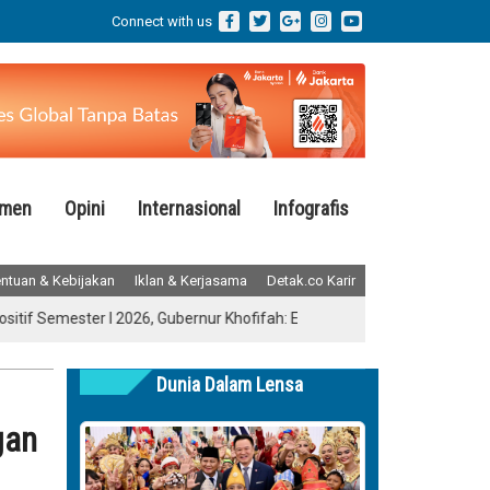
Connect with us
emen
Opini
Internasional
Infografis
ntuan & Kebijakan
Iklan & Kerjasama
Detak.co Karir
if Semester I 2026, Gubernur Khofifah: Ekonomi Tumbuh Tertinggi seJ
Dunia Dalam Lensa
gan