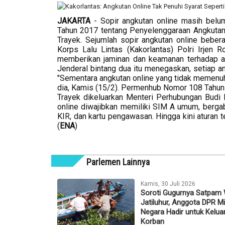
JAKARTA
- Sopir angkutan online masih bel
Tahun 2017 tentang Penyelenggaraan Angkut
Trayek. Sejumlah sopir angkutan online bebera
Korps Lalu Lintas (Kakorlantas) Polri Irje
memberikan jaminan dan keamanan terhadap ang
Jenderal bintang dua itu menegaskan, setiap a
"Sementara angkutan online yang tidak memenuh
dia, Kamis (15/2). Permenhub Nomor 108 Tahun
Trayek dikeluarkan Menteri Perhubungan Budi
online diwajibkan memiliki SIM A umum, berg
KIR, dan kartu pengawasan. Hingga kini aturan 
(
ENA
)
Parlemen Lainnya
Kamis, 30 Juli 2026
Soroti Gugurnya Satpam
Jatiluhur, Anggota DPR M
Negara Hadir untuk Kelua
Korban