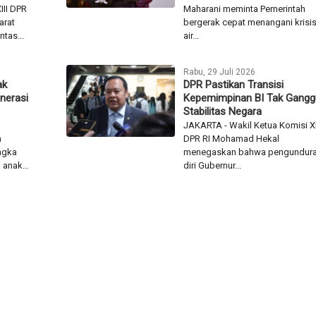
III DPR
Maharani meminta Pemerintah
arat
bergerak cepat menangani krisi
tas...
air...
Rabu, 29 Juli 2026
ak
DPR Pastikan Transisi
nerasi
Kepemimpinan BI Tak Gangg
Stabilitas Negara
JAKARTA - Wakil Ketua Komisi X
n
DPR RI Mohamad Hekal
angka
menegaskan bahwa pengundur
 anak...
diri Gubernur...