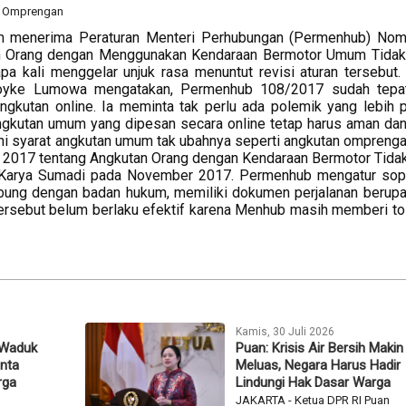
um menerima Peraturan Menteri Perhubungan (Permenhub) No
an Orang dengan Menggunakan Kendaraan Bermotor Umum Tida
pa kali menggelar unjuk rasa menuntut revisi aturan tersebut.
n Royke Lumowa mengatakan, Permenhub 108/2017 sudah tepa
kutan online. Ia meminta tak perlu ada polemik yang lebih p
ngkutan umum yang dipesan secara online tetap harus aman dan
i syarat angkutan umum tak ubahnya seperti angkutan omprengan
 2017 tentang Angkutan Orang dengan Kendaraan Bermotor Tida
 Karya Sumadi pada November 2017. Permenhub mengatur sopi
abung dengan badan hukum, memiliki dokumen perjalanan berup
tersebut belum berlaku efektif karena Menhub masih memberi tol
Kamis, 30 Juli 2026
 Waduk
Puan: Krisis Air Bersih Makin
inta
Meluas, Negara Harus Hadir
rga
Lindungi Hak Dasar Warga
JAKARTA - Ketua DPR RI Puan