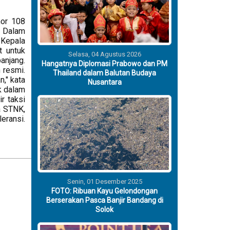
mor 108
k Dalam
 Kepala
t untuk
Selasa, 04 Agustus 2026
anjang.
Hangatnya Diplomasi Prabowo dan PM
 resmi.
Thailand dalam Balutan Budaya
," kata
Nusantara
k dalam
r taksi
a STNK,
eransi.
Senin, 01 Desember 2025
FOTO: Ribuan Kayu Gelondongan
Berserakan Pasca Banjir Bandang di
Solok