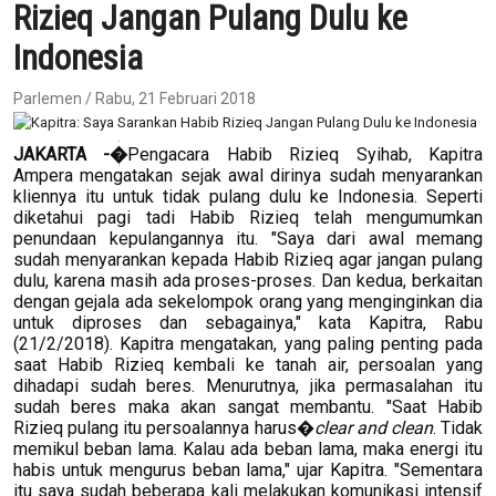
Rizieq Jangan Pulang Dulu ke
Indonesia
Parlemen / Rabu, 21 Februari 2018
JAKARTA -�
Pengacara Habib Rizieq Syihab, Kapitra
Ampera mengatakan sejak awal dirinya sudah menyarankan
kliennya itu untuk tidak pulang dulu ke Indonesia. Seperti
diketahui pagi tadi Habib Rizieq telah mengumumkan
penundaan kepulangannya itu. "Saya dari awal memang
sudah menyarankan kepada Habib Rizieq agar jangan pulang
dulu, karena masih ada proses-proses. Dan kedua, berkaitan
dengan gejala ada sekelompok orang yang menginginkan dia
untuk diproses dan sebagainya," kata Kapitra, Rabu
(21/2/2018). Kapitra mengatakan, yang paling penting pada
saat Habib Rizieq kembali ke tanah air, persoalan yang
dihadapi sudah beres. Menurutnya, jika permasalahan itu
sudah beres maka akan sangat membantu. "Saat Habib
Rizieq pulang itu persoalannya harus�
clear and clean
. Tidak
memikul beban lama. Kalau ada beban lama, maka energi itu
habis untuk mengurus beban lama," ujar Kapitra. "Sementara
itu saya sudah beberapa kali melakukan komunikasi intensif