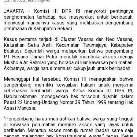
(23/10/2025). Foto: Dep/vel
JAKARTA - Komisi III DPR RI menyoroti pentingnya
penghormatan terhadap hak masyarakat untuk beribadah,
menyusul munculnya kasus yang melibatkan pengembang
perumahan di Kabupaten Bekasi.
Kasus pertama terjadi di Cluster Vasana dan Neo Vasana,
Kelurahan Setia Asih, Kecamatan Tarumajaya, Kabupaten
Beakasi. Sejumlah warga melaporkan bahwa pengembang
PT Hasana Damai Putra menolak membuka akses menuju
Mushola Ar Rahman yang berada di luar kawasan perumahan.
Akibatnya, warga harus memutar cukup jauh untuk beribadah.
Menanggapi hal tersebut, Komisi III menegaskan bahwa
pengembang memiliki kewajiban hukum untuk menjamin
kebebasan beribadah warga. Ketua Komisi III DPR RI,
Habiburokhman, menegaskan hak tersebut dijamin dalam
Pasal 22 Undang-Undang Nomor 39 Tahun 1999 tentang Hak
Asasi Manusia.
“Pengembang harus memastikan bahwa warga yang tinggal
di kawasan perumahan memiliki akses yang layak untuk
beribadah. Menutup akses menuju rumah ibadah sama saja
dengan melanggar hak konstitusional warga,” tegas Ketua