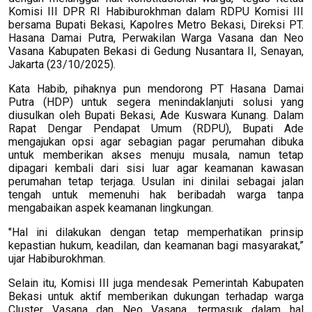
Komisi III DPR RI Habiburokhman dalam RDPU Komisi III
bersama Bupati Bekasi, Kapolres Metro Bekasi, Direksi PT.
Hasana Damai Putra, Perwakilan Warga Vasana dan Neo
Vasana Kabupaten Bekasi di Gedung Nusantara II, Senayan,
Jakarta (23/10/2025).
Kata Habib, pihaknya pun mendorong PT Hasana Damai
Putra (HDP) untuk segera menindaklanjuti solusi yang
diusulkan oleh Bupati Bekasi, Ade Kuswara Kunang. Dalam
Rapat Dengar Pendapat Umum (RDPU), Bupati Ade
mengajukan opsi agar sebagian pagar perumahan dibuka
untuk memberikan akses menuju musala, namun tetap
dipagari kembali dari sisi luar agar keamanan kawasan
perumahan tetap terjaga. Usulan ini dinilai sebagai jalan
tengah untuk memenuhi hak beribadah warga tanpa
mengabaikan aspek keamanan lingkungan.
"Hal ini dilakukan dengan tetap memperhatikan prinsip
kepastian hukum, keadilan, dan keamanan bagi masyarakat,”
ujar Habiburokhman.
Selain itu, Komisi III juga mendesak Pemerintah Kabupaten
Bekasi untuk aktif memberikan dukungan terhadap warga
Cluster Vasana dan Neo Vasana, termasuk dalam hal