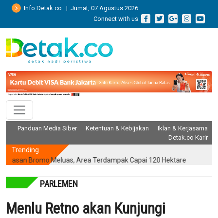
Info Detak.co | Jumat, 07 Agustus 2026
Connect with us
Panduan Media Siber
Ketentuan & Kebijakan
Iklan & Kerjasama
Detak.co Karir
Trending
san Bromo Meluas, Area Terdampak Capai 120 Hektare
Terungkap!
PARLEMEN
Menlu Retno akan Kunjungi