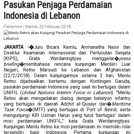
Pasukan Penjaga Perdamaian
Indonesia di Lebanon
Parlemen / Kamis, 22 Februari 2018
JAKARTA -�
Juru Bicara Kemlu, Arrmanatha Nasir dan
Direktur Keamanan Internasional dan Perlucutan Senjata
(KIPS), Grata Werdaningtyas menggelar�
press
briefing
�membahasa rencana kunjungan Menteri Luar
Negeri, Retno Marsudi ke Lebanon dan Afghanistan
(22/2/2018). Dalam kunjungannya selama 2 hari, Menlu
Retno dijadwalkan bertemu dengan Kontingen Garuda,
pasukan perdamaian Indonesia yang saat ini bertugas dalam
UNIFIL (
United Nations Interim Force in Lebanon
). "Menlu
Retno akan mengadakan dialog dengan batalyon infantry
yang bertugas di daerah Adchit al-Qusayr dan�
Maritime
Task Force
�(MTF) yang bertugas di Port of Beirut, serta
mengunjungi KRI Usman Harun yang turut 'bertugas' dalam
misi perdamaian UNIFIL," kata Grata Werdaningtyas.
Kunjungan Menlu Retno ke misi perdamaian ini memiliki nilai
tersendiri bagi Indonesia. Pertama, kunjungan ini