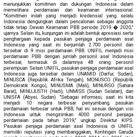
menunjukkan komitmen dan dukungan Indonesia dalam
memelihara perdamaian dan keamanan internasional.
"Komitmen inilah yang menjadi kredensial yang selalu
Indonesia dengungkan dalam pencalonan sebagai anggota
tidak tetap Dewan Keamanan PBB periode 2019 � 2020,"
ujarnya. Selain itu, kunjungan ini adalah bentuk apresiasi serta
penghargaan kepada pasukan penjaga perdamaian asal
Indonesia yang saat ini berjumlah 2.700 personil dan
tersebar di 9 misi perdamaian PBB. UNIFIL menjadi misi
perdamaian PBB dengan jumlah personil asal Indonesia
terbesar, termasuk di dalamnya 48 orang personil
perempuan. Selain UNIFIL, pasukan penjaga perdamaian asal
Indonesia juga tersebar dalam UNAMID (Darfur, Sudan),
MINUSCA (Republik Afrika Tengah), MONUSCO (Republik
Demokratik Kongo), MINUSMA (Mali), MINURSO (Sahara
Barat), MINUJUSTH (Haiti), UNMISS (Sudan Selatan), dan
UNISFA (Abyei, Sudan). "Sebagai informasi, saat ini kita
menjadi 10 negara terbesar penyumbang pasukan
perdamaian terbesar untuk PBB, hal ini sesuai dengan visi
Indonesia untuk mengirimkan 4000 personil penjaga
perdamaian pada tahun 2019," ungkap Direktur KIPS.
Pasukan penjaga perdamaian asal Indonesia di UNIFIL
memiliki reputasi yang membanggakan, Kontingen Garuda