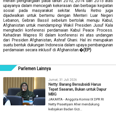
meraih penghargaan pada tahun 2010, 2014 dan 2015 atas
upayanya dalam mencegah kekerasan dan berbagai kegiatan
sosial pada masyarakat sekitar. Menlu Retno juga
dijadwalkan untuk bertemu dengan Menteri Luar Negeri
Lebanon, Gebran Bassil sebelum bertolak menuju Kabul,
Afghanistan untuk mendampingi Wakil Presiden Jusuf Kala
menghadiri konferensi perdamaian Kabul Peace Process.
Kehadiran Wapres RI dalam konferensi ini atas undangan
dari Presiden Afghanistan, Ashraf Ghani. Hal ini merupakan
suatu bentuk dukungan Indonesia dalam upaya pembangunan
perdamaian secara inklusif di Afghanistan.�
(EP)
Parlemen Lainnya
Jumat, 31 Juli 2026
Netty: Barang Bersubsidi Harus
Tepat Sasaran, Bukan untuk Dapur
MBG
JAKARTA - Anggota Komisi IX DPR RI
Netty Prasetiyani Aher mendukung
kebijakan Badan Gizi...