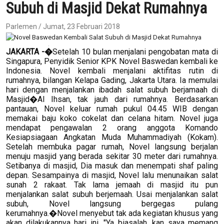
Subuh di Masjid Dekat Rumahnya
Parlemen / Jumat, 23 Februari 2018
JAKARTA -�
Setelah 10 bulan menjalani pengobatan mata di
Singapura, Penyidik Senior KPK Novel Baswedan kembali ke
Indonesia. Novel kembali menjalani aktifitas rutin di
rumahnya, bilangan Kelapa Gading, Jakarta Utara. Ia memulai
hari dengan menjalankan ibadah salat subuh berjamaah di
Masjid�Al Ihsan, tak jauh dari rumahnya. Berdasarkan
pantauan, Novel keluar rumah pukul 04.45 WIB dengan
memakai baju koko cokelat dan celana hitam. Novel juga
mendapat pengawalan 2 orang anggota Komando
Kesiapsiagaan Angkatan Muda Muhammadiyah (Kokam).
Setelah membuka pagar rumah, Novel langsung berjalan
menuju masjid yang berada sekitar 30 meter dari rumahnya.
Setibanya di masjid, Dia masuk dan menempati shaf paling
depan. Sesampainya di masjid, Novel lalu menunaikan salat
sunah 2 rakaat. Tak lama jemaah di masjid itu pun
menjalankan salat subuh berjemaah. Usai menjalankan salat
subuh, Novel langsung bergegas pulang
kerumahnya.�Novel menyebut tak ada kegiatan khusus yang
akan dilakukannya hari ini. "Ya biasalah, kan saya memang