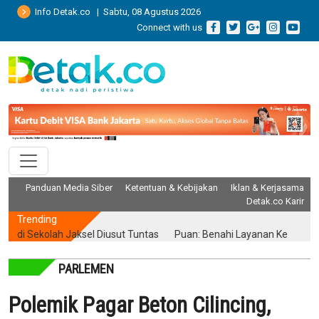
Info Detak.co | Sabtu, 08 Agustus 2026
Connect with us
Panduan Media Siber
Ketentuan & Kebijakan
Iklan & Kerjasama
Detak.co Karir
Trending
Sekolah Jaksel Diusut Tuntas
Puan: Benahi Layanan Kesehatan Tanp
PARLEMEN
Polemik Pagar Beton Cilincing,