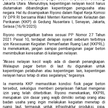
Jakarta Utara. Menurutnya, kepentingan nelayan kecil harus
diutamakan dibandingkan kepentingan pengusaha atau
negara. Hal itu disampaikan Riyono dalam Rapat Kerja Komisi
IV DPR RI bersama Wakil Menteri Kementerian Kelautan dan
Perikanan (KKP) di Gedung Nusantara I, Senayan, Jakarta,
Selasa (16/9/2025).
Riyono mengingatkan bahwa sesuai PP Nomor 27 Tahun
2021 Pasal 10, terdapat delapan syarat sebelum terbitnya
izin Kesesuaian Kegiatan Pemanfaatan Ruang Laut (KKPRL).
Ia menekankan, jangan sampai pembangunan pagar beton
menimbulkan keresahan di kalangan nelayan.
“Akses nelayan kecil wajib ada di daerah penangkapan.
Walaupun pagar beton di laut itu digunakan untuk
kepentingan pelabuhan atau kepentingan lain, kepentingan
nelayan harus tetap di atas segalanya,” tegasnya.
Ia meminta KKP memastikan kondisi fisik pagar beton
tersebut, sekaligus memberi penjelasan faktual mengenai
izin yang telah diterbitkan. Riyono menekankan, KKPRL
merupakan izin dasar yang wajib dimiliki setiap orang atau
badan usaha yang ingin melakukan kegiatan menetap di
ruang laut, termasuk untuk infrastruktur produksi, pipa,