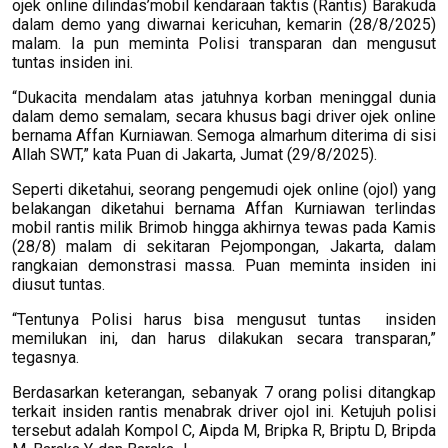
ojek online dilindas’mobil kendaraan taktis (Rantis) Barakuda
dalam demo yang diwarnai kericuhan, kemarin (28/8/2025)
malam. Ia pun meminta Polisi transparan dan mengusut
tuntas insiden ini.
“Dukacita mendalam atas jatuhnya korban meninggal dunia
dalam demo semalam, secara khusus bagi driver ojek online
bernama Affan Kurniawan. Semoga almarhum diterima di sisi
Allah SWT,” kata Puan
di Jakarta, Jumat (29/8/2025).
Seperti diketahui, seorang pengemudi ojek online (ojol) yang
belakangan diketahui bernama Affan Kurniawan terlindas
mobil rantis milik Brimob hingga akhirnya tewas pada Kamis
(28/8) malam di sekitaran Pejompongan, Jakarta, dalam
rangkaian demonstrasi massa. Puan meminta insiden ini
diusut tuntas.
“Tentunya Polisi harus bisa mengusut tuntas insiden
memilukan ini, dan harus dilakukan secara transparan,”
tegasnya.
Berdasarkan keterangan, sebanyak 7 orang polisi ditangkap
terkait insiden rantis menabrak driver ojol ini. Ketujuh polisi
tersebut adalah Kompol C, Aipda M, Bripka R, Briptu D, Bripda