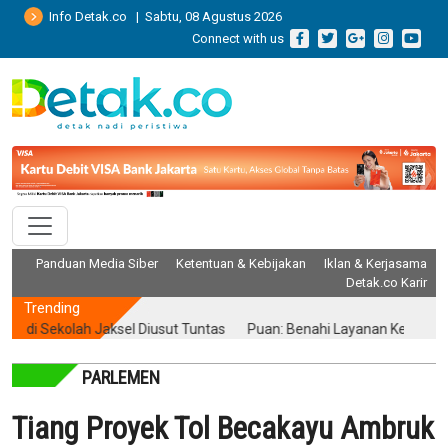
Info Detak.co | Sabtu, 08 Agustus 2026
Connect with us
Panduan Media Siber
Ketentuan & Kebijakan
Iklan & Kerjasama
Detak.co Karir
Trending
 Sekolah Jaksel Diusut Tuntas
Puan: Benahi Layanan Kesehatan Tan
PARLEMEN
Tiang Proyek Tol Becakayu Ambruk