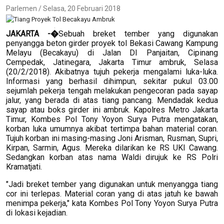
Parlemen / Selasa, 20 Februari 2018
JAKARTA -�
Sebuah breket tember yang digunakan
penyangga beton girder proyek tol Bekasi Cawang Kampung
Melayu (Becakayu) di Jalan DI Panjaitan, Cipinang
Cempedak, Jatinegara, Jakarta Timur ambruk, Selasa
(20/2/2018). Akibatnya tujuh pekerja mengalami luka-luka.
Informasi yang berhasil dihimpun, sekitar pukul 03.00
sejumlah pekerja tengah melakukan pengecoran pada sayap
jalur, yang berada di atas tiang pancang. Mendadak kedua
sayap atau boks girder ini ambruk. Kapolres Metro Jakarta
Timur, Kombes Pol Tony Yoyon Surya Putra mengatakan,
korban luka umumnya akibat tertimpa bahan material coran.
Tujuh korban ini masing-masing Joni Arisman, Rusman, Supri,
Kirpan, Sarmin, Agus. Mereka dilarikan ke RS UKI Cawang.
Sedangkan korban atas nama Waldi dirujuk ke RS Polri
Kramatjati.
"Jadi breket tember yang digunakan untuk menyangga tiang
cor ini terlepas. Material coran yang di atas jatuh ke bawah
menimpa pekerja," kata Kombes Pol Tony Yoyon Surya Putra
di lokasi kejadian.