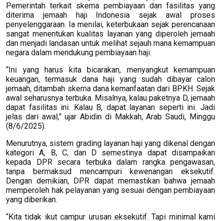
Pemerintah terkait skema pembiayaan dan fasilitas yang
diterima jemaah haji Indonesia sejak awal proses
penyelenggaraan. Ia menilai, keterbukaan sejak perencanaan
sangat menentukan kualitas layanan yang diperoleh jemaah
dan menjadi landasan untuk melihat sejauh mana kemampuan
negara dalam mendukung pembiayaan haji.
“Ini yang harus kita bicarakan, menyangkut kemampuan
keuangan, termasuk dana haji yang sudah dibayar calon
jemaah, ditambah skema dana kemanfaatan dari BPKH. Sejak
awal seharusnya terbuka. Misalnya, kalau paketnya D, jemaah
dapat fasilitas ini. Kalau B, dapat layanan seperti ini. Jadi
jelas dari awal,” ujar Abidin di Makkah, Arab Saudi, Minggu
(8/6/2025).
Menurutnya, sistem grading layanan haji yang dikenal dengan
kategori A, B, C, dan D semestinya dapat disampaikan
kepada DPR secara terbuka dalam rangka pengawasan,
tanpa bermaksud mencampuri kewenangan eksekutif.
Dengan demikian, DPR dapat memastikan bahwa jemaah
memperoleh hak pelayanan yang sesuai dengan pembiayaan
yang diberikan.
“Kita tidak ikut campur urusan eksekutif. Tapi minimal kami