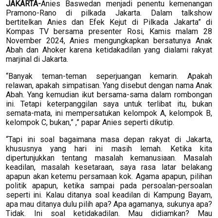
JAKARTA-
Anies Baswedan menjadi penentu kemenangan
Pramono-Rano di pilkada Jakarta. Dalam talkshow
bertitelkan Anies dan Efek Kejut di Pilkada Jakarta” di
Kompas TV bersama presenter Rosi, Kamis malam 28
November 2024, Anies mengungkapkan bersatunya Anak
Abah dan Ahoker karena ketidakadilan yang dialami rakyat
marjinal di Jakarta.
“Banyak teman-teman seperjuangan kemarin. Apakah
relawan, apakah simpatisan. Yang disebut dengan nama Anak
Abah. Yang kemudian ikut bersama-sama dalam rombongan
ini. Tetapi keterpanggilan saya untuk terlibat itu, bukan
semata-mata, ini mempersatukan kelompok A, kelompok B,
kelompok C, bukan,” ,” papar Anies seperti dikutip.
“Tapi ini soal bagaimana masa depan rakyat di Jakarta,
khususnya yang hari ini masih lemah. Ketika kita
dipertunjukkan tentang masalah kemanusiaan. Masalah
keadilan, masalah kesetaraan, saya rasa latar belakang
apapun akan ketemu persamaan kok. Agama apapun, pilihan
politik apapun, ketika sampai pada persoalan-persoalan
seperti ini. Kalau ditanya soal keadilan di Kampung Bayam,
apa mau ditanya dulu pilih apa? Apa agamanya, sukunya apa?
Tidak. Ini soal ketidakadilan. Mau didiamkan? Mau