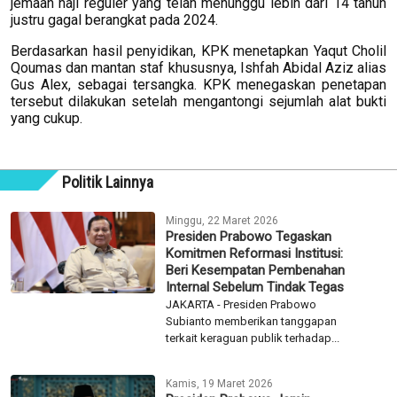
jemaah haji reguler yang telah menunggu lebih dari 14 tahun
justru gagal berangkat pada 2024.
Berdasarkan hasil penyidikan, KPK menetapkan Yaqut Cholil
Qoumas dan mantan staf khususnya, Ishfah Abidal Aziz alias
Gus Alex, sebagai tersangka. KPK menegaskan penetapan
tersebut dilakukan setelah mengantongi sejumlah alat bukti
yang cukup.
Politik Lainnya
Minggu, 22 Maret 2026
Presiden Prabowo Tegaskan
Komitmen Reformasi Institusi:
Beri Kesempatan Pembenahan
Internal Sebelum Tindak Tegas
JAKARTA - Presiden Prabowo
Subianto memberikan tanggapan
terkait keraguan publik terhadap...
Kamis, 19 Maret 2026