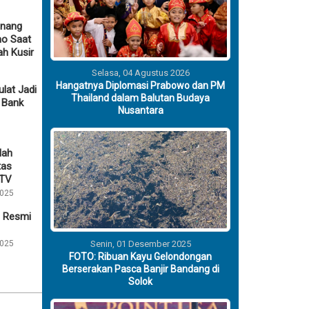
enang
no Saat
ah Kusir
Selasa, 04 Agustus 2026
Hangatnya Diplomasi Prabowo dan PM
ulat Jadi
Thailand dalam Balutan Budaya
 Bank
Nusantara
lah
tas
CTV
2025
 Resmi
ksaan Thariq Halilintar dan
2025
Senin, 01 Desember 2025
gkapi Berkas Kasus Hanania
FOTO: Ribuan Kayu Gelondongan
Berserakan Pasca Banjir Bandang di
Group
Solok
ggu, 26 Juli 2026