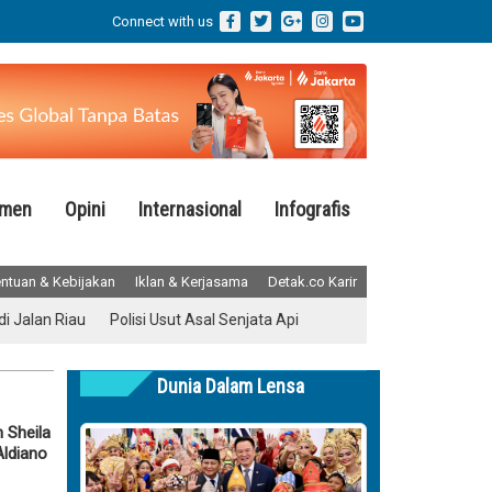
Connect with us
emen
Opini
Internasional
Infografis
ntuan & Kebijakan
Iklan & Kerjasama
Detak.co Karir
 Riau
Polisi Usut Asal Senjata Api dan Air Gun yang Ditemukan di Sek
Dunia Dalam Lensa
n Sheila
Aldiano