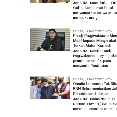
Carlina Minta Pengakuan 
dari DJ Panda
JAKARTA - Kuasa hukum Erik
Carlina, Mohammad Faisal,
menyampaikan bahwa pihak
membuka ruang...
Selasa, 04 November 2025
Pandji Pragiwaksono Mem
Maaf kepada Masyarakat 
Terkait Materi Komedi
JAKARTA - Komika Pandji
Pragiwaksono menyampaika
permintaan maaf kepada
masyarakat Toraja atas...
Selasa, 04 November 2025
Onadio Leonardo Tak Dit
BNN Rekomendasikan Jal
Rehabilitasi di Jaksel
JAKARTA - Badan Narkotika
Nasional Provinsi (BNNP) DKI