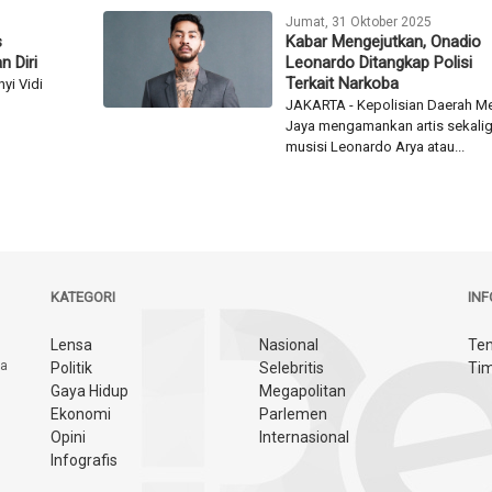
io...
Metro Jakarta Barat melakukan...
Jumat, 31 Oktober 2025
s
Kabar Mengejutkan, Onadio
n Diri
Leonardo Ditangkap Polisi
Terkait Narkoba
yi Vidi
n
JAKARTA - Kepolisian Daerah Me
Jaya mengamankan artis sekali
musisi Leonardo Arya atau...
KATEGORI
IN
Lensa
Nasional
Ten
ya
Politik
Selebritis
Tim
Gaya Hidup
Megapolitan
Ekonomi
Parlemen
Opini
Internasional
Infografis