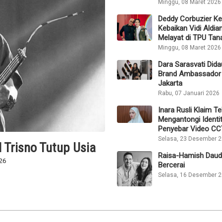
Minggu, 08 Maret 2026
Deddy Corbuzier K
Kebaikan Vidi Aldia
Melayat di TPU Tan
Minggu, 08 Maret 2026
Dara Sarasvati Dida
Brand Ambassador
Jakarta
Rabu, 07 Januari 2026
Inara Rusli Klaim Te
Mengantongi Identi
Penyebar Video C
Selasa, 23 Desember 
 Trisno Tutup Usia
Raisa-Hamish Daud
Kuasa Hukum: Pemeri
26
Bercerai
Selasa, 16 Desember 
Aaliyah Massaid Len
Min