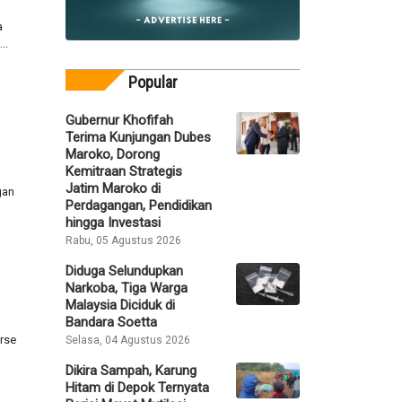
n
a
Popular
..
Gubernur Khofifah
Terima Kunjungan Dubes
Maroko, Dorong
Kemitraan Strategis
Jatim Maroko di
Perdagangan, Pendidikan
hingga Investasi
gan
Rabu, 05 Agustus 2026
Diduga Selundupkan
Narkoba, Tiga Warga
Malaysia Diciduk di
Bandara Soetta
Selasa, 04 Agustus 2026
Dikira Sampah, Karung
rse
Hitam di Depok Ternyata