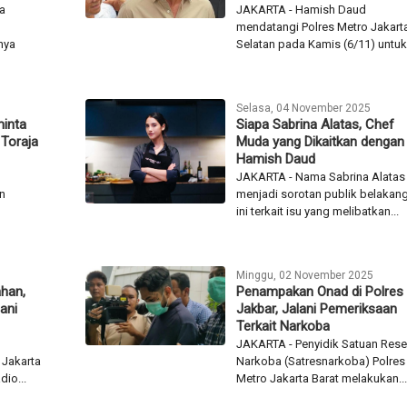
Tulus
Daud Lengkapi Bukti Lapora
Pencemaran Nama Baik
a
JAKARTA - Hamish Daud
mendatangi Polres Metro Jakart
nya
Selatan pada Kamis (6/11) untuk.
Selasa, 04 November 2025
inta
Siapa Sabrina Alatas, Chef
Toraja
Muda yang Dikaitkan dengan
Hamish Daud
JAKARTA - Nama Sabrina Alatas
n
menjadi sorotan publik belakan
ini terkait isu yang melibatkan...
Minggu, 02 November 2025
ahan,
Penampakan Onad di Polres
ani
Jakbar, Jalani Pemeriksaan
Terkait Narkoba
JAKARTA - Penyidik Satuan Rese
 Jakarta
Narkoba (Satresnarkoba) Polres