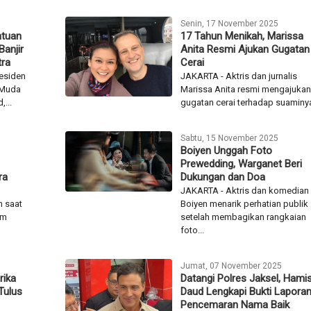
Senin, 17 November 2025
ntuan
17 Tahun Menikah, Marissa
Banjir
Anita Resmi Ajukan Gugatan
ra
Cerai
esiden
JAKARTA - Aktris dan jurnalis
 Muda
Marissa Anita resmi mengajukan
,...
gugatan cerai terhadap suaminya,
Sabtu, 15 November 2025
Boiyen Unggah Foto
Prewedding, Warganet Beri
ra
Dukungan dan Doa
JAKARTA - Aktris dan komedian
 saat
Boiyen menarik perhatian publik
lm
setelah membagikan rangkaian
foto...
Jumat, 07 November 2025
rika
Datangi Polres Jaksel, Hami