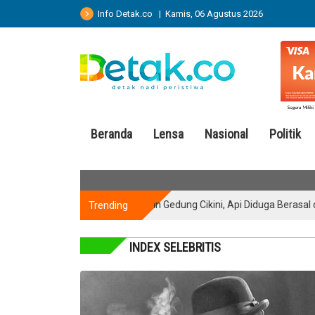
Info Detak.co | Kamis, 06 Agustus 2026
Beranda
Lensa
Nasional
Politik
Trending
Kebakaran Gedung Cikini, Api Diduga Berasal dari Lant
INDEX SELEBRITIS