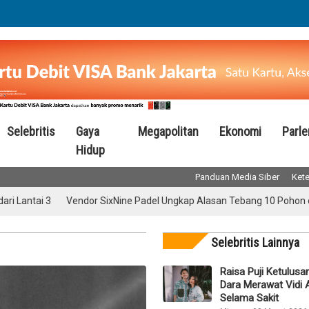
Selebritis
Gaya
Megapolitan
Ekonomi
Parl
Hidup
Panduan Media Siber
Kete
ai 3
Vendor SixNine Padel Ungkap Alasan Tebang 10 Pohon di Jalan
Selebritis Lainnya
Raisa Puji Ketulusa
Dara Merawat Vidi 
Selama Sakit