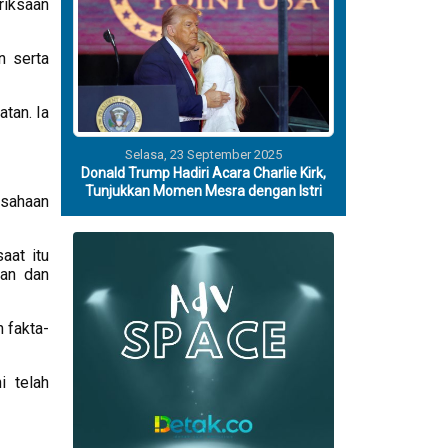
riksaan
n serta
tan. Ia
Selasa, 23 September 2025
Donald Trump Hadiri Acara Charlie Kirk,
Tunjukkan Momen Mesra dengan Istri
usahaan
aat itu
ran dan
 fakta-
i telah