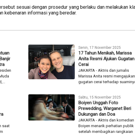
tersebut sesuai dengan prosedur yang berlaku dan melakukan klar
an kebenaran informasi yang beredar.
Senin, 17 November 2025
ntuan
17 Tahun Menikah, Marissa
Banjir
Anita Resmi Ajukan Gugatan
ra
Cerai
esiden
JAKARTA - Aktris dan jurnalis
 Muda
Marissa Anita resmi mengajukan
,...
gugatan cerai terhadap suaminya,
Sabtu, 15 November 2025
Boiyen Unggah Foto
Prewedding, Warganet Beri
ra
Dukungan dan Doa
JAKARTA - Aktris dan komedian
 saat
Boiyen menarik perhatian publik
lm
setelah membagikan rangkaian