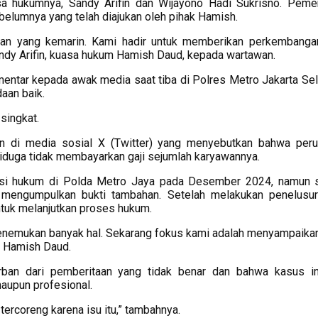
a hukumnya, Sandy Arifin dan Wijayono Hadi Sukrisno. Peme
ebelumnya yang telah diajukan oleh pihak Hamish.
oran yang kemarin. Kami hadir untuk memberikan perkembanga
Sandy Arifin, kuasa hukum Hamish Daud, kepada wartawan.
tar kepada awak media saat tiba di Polres Metro Jakarta Sela
aan baik.
 singkat.
an di media sosial X (Twitter) yang menyebutkan bahwa per
iduga tidak membayarkan gaji sejumlah karyawannya.
si hukum di Polda Metro Jaya pada Desember 2024, namun s
mengumpulkan bukti tambahan. Setelah melakukan penelusu
untuk melanjutkan proses hukum.
enemukan banyak hal. Sekarang fokus kami adalah menyampaikan
p Hamish Daud.
ban dari pemberitaan yang tidak benar dan bahwa kasus in
aupun profesional.
 tercoreng karena isu itu,” tambahnya.