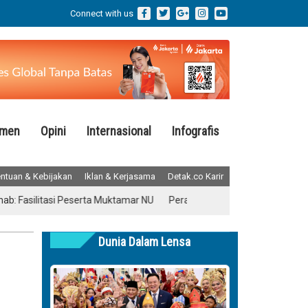
Connect with us
emen
Opini
Internasional
Infografis
ntuan & Kebijakan
Iklan & Kerjasama
Detak.co Karir
ilitasi Peserta Muktamar NU
Perawat RSUD Cicalengka Dinonaktifka
Dunia Dalam Lensa