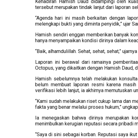
Kehadiran Hamish Daud didampingi oleh kuas
tersebut merupakan tindak lanjut dari laporan s
“Agenda hari ini masih berkaitan dengan lap
melengkapi bukti yang diminta penyidik,” ujar 
Hamish sendiri enggan memberikan banyak komen
hanya menyampaikan kondisi dirinya dalam kead
“Baik, alhamdulillah. Sehat, sehat, sehat,” ujarnya
Laporan ini berawal dari ramainya pemberita
Octopus, yang dikaitkan dengan Hamish Daud, d
Hamish sebelumnya telah melakukan konsulta
belum membuat laporan resmi karena masih 
verifikasi lebih lanjut, ia akhirnya memutuskan 
“Kami sudah melakukan riset cukup lama dan m
fakta yang benar melalui proses hukum,” ungka
Ia menegaskan bahwa dirinya merupakan kor
menimbulkan kerugian reputasi secara pribadi m
“Saya di sini sebagai korban. Reputasi saya ikut