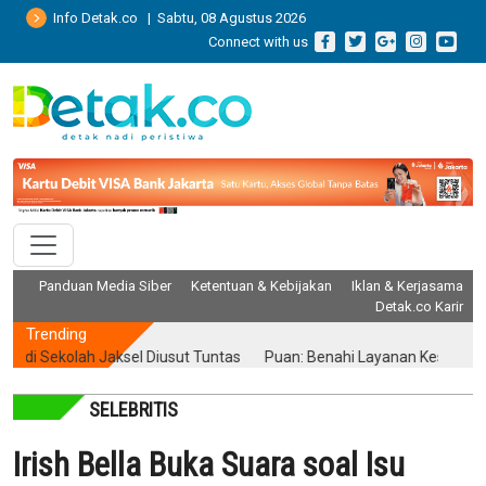
Info Detak.co | Sabtu, 08 Agustus 2026
Connect with us
Panduan Media Siber
Ketentuan & Kebijakan
Iklan & Kerjasama
Detak.co Karir
Trending
Sekolah Jaksel Diusut Tuntas
Puan: Benahi Layanan Kesehatan Tanp
SELEBRITIS
Irish Bella Buka Suara soal Isu