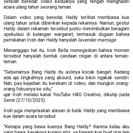
setelah beredar video keduanya yang tengah menghadiri
acara ulang tahun seorang teman.
Dalam video yang beredar, Haldy terlihat membawa kue
ulang tahun untuk diberikan kepada rekannya. Namun, gestur
Haldy dalam rekaman tersebut justru menimbulkan beragam
spekulasi di kalangan warganet, termasuk dugaan bahwa
pernikahan Irish dan Haldy hanyalah
lavender marriage
.
Menanggapi hal itu, Irish Bella menegaskan bahwa momen
tersebut hanyalah bentuk candaan ringan di antara teman-
teman.
“Sebenarnya Bang Haldy itu aslinya kocak banget. Kadang
ada aja tingkahnya yang absurd, suka bikin ngakak sendiri.
Nah, pas kejadian itu kerekam di video, dan mungkin orang-
orang fokusnya ke situ,”
ujar Irish melalui kanal YouTube HAS Creative, dikutip pada
Senin (27/10/2025).
Irish juga menjelaskan alasan di balik Haldy yang membawa
kue dalam acara tersebut.
“Kenapa yang bawa kuenya Bang Haldy? Karena kalau aku
yang bawa, kayaknya kurang etis, ya bawain kue buat pria lain