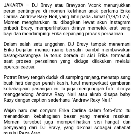
JAKARTA – DJ Bravy atau Bravyson Vconk menunjukkan
peran pentingnya di momen kelahiran anak pertama Erika
Carlina, Andrew Raxy Neil, yang lahir pada Jumat (1/8/2025).
Momen mengharukan itu dibagikan lewat akun Instagram
pribadi Bravy, memperlihatkan dirinya memeluk erat sang
bayi dan mendampingi Erika sepanjang proses persalinan.
Dalam salah satu unggahan, DJ Bravy tampak menemani
Erika berjalan menuju ruang bersalin sambil membawakan
barang-barangnya. Ia terus berada di sisi Erika, termasuk
saat proses persalinan yang diduga dilakukan melalui
operasi caesar.
Potret Bravy tengah duduk di samping ranjang, menatap sang
buah hati dengan penuh kasih, turut memperkuat gambaran
kebahagiaan pasangan ini. Ia juga mengunggah foto dirinya
menggendong Andrew Raxy Neil atau akrab disapa baby
Raxy dengan caption sederhana: “Andrew Raxy Neil.”
Wajah haru dan senyum Erika Carlina dalam foto-foto itu
menandakan kebahagiaan besar yang mereka rasakan.
Momen tersebut juga memperlihatkan sisi hangat dan
penyayang dari DJ Bravy, yang dikenal sebagai sahabat
musisi Reza Arap.