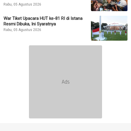
Rabu, 05 Agustus 2026
War Tiket Upacara HUT ke-81 RI di Istana
Resmi Dibuka, Ini Syaratnya
Rabu, 05 Agustus 2026