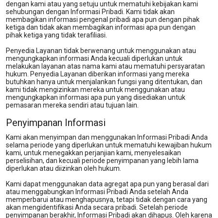
dengan kami atau yang setuju untuk mematuhi kebijakan kami
sehubungan dengan Informasi Pribadi. Kami tidak akan
membagikan informasi pengenal pribadi apa pun dengan pihak
ketiga dan tidak akan membagikan informasi apa pun dengan
pihak ketiga yang tidak terafiliasi.
Penyedia Layanan tidak berwenang untuk menggunakan atau
mengungkapkan informasi Anda kecuali diperlukan untuk
melakukan layanan atas nama kami atau mematuhi persyaratan
hukum. Penyedia Layanan diberikan informasi yang mereka
butuhkan hanya untuk menjalankan fungsi yang ditentukan, dan
kami tidak mengizinkan mereka untuk menggunakan atau
mengungkapkan informasi apa pun yang disediakan untuk
pemasaran mereka sendiri atau tujuan lain.
Penyimpanan Informasi
Kami akan menyimpan dan menggunakan Informasi Pribadi Anda
selama periode yang diperlukan untuk mematuhi kewajiban hukum
kami, untuk menegakkan perjanjian kami, menyelesaikan
perselisihan, dan kecuali periode penyimpanan yang lebih lama
diperlukan atau diizinkan oleh hukum.
Kami dapat menggunakan data agregat apa pun yang berasal dari
atau menggabungkan Informasi Pribadi Anda setelah Anda
memperbarui atau menghapusnya, tetapi tidak dengan cara yang
akan mengidentifikasi Anda secara pribadi. Setelah periode
penyimpanan berakhir, Informasi Pribadi akan dihapus. Oleh karena