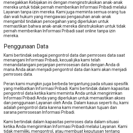
menegakkan Kebijakan ini dengan menginstruksikan anak-anak
mereka untuk tidak pernah memberikan Informasi Pribadi melalui
Layanan tanpa izin mereka. Kami juga meminta semua orang tua
dan wali hukum yang mengawasi pengasuhan anak-anak
mengambil tindakan pencegahan yang diperlukan untuk
memastikan bahwa anak-anak mereka diinstruksikan untuk tidak
pernah memberikan Informasi Pribadi saat online tanpa izin
mereka.
Penggunaan Data
Kami bertindak sebagai pengontrol data dan pemroses data saat
menangani Informasi Pribadi, kecuali jika kami telah
menandatangani perjanjian pemrosesan data dengan Anda di
mana Anda akan menjadi pengontrol data dan kami akan menjadi
pemroses data.
Peran kami mungkin juga berbeda tergantung pada situasi spesifik
yang melibatkan Informasi Pribadi. Kami bertindak dalam kapasitas
pengontrol data ketika kami meminta Anda untuk mengirimkan
Informasi Pribadi Anda yang diperlukan untuk memastikan akses
dan penggunaan Layanan oleh Anda. Dalam kasus seperti itu, kami
adalah pengontrol data karena kami menentukan tujuan dan
sarana pemrosesan Informasi Pribadi.
Kami bertindak dalam kapasitas pemroses data dalam situasi
ketika Anda mengirimkan Informasi Pribadi melalui Layanan. Kami
tidak memiliki, mengontrol, atau membuat keputusan tentang