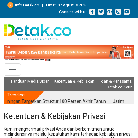
Info Detak.co | Jumat, 07 Agustus 2026
Connect with us
Panduan Media Siber
Ketentuan & Kebijakan
Iklan & Kerjasama
Detak.co Karir
Trending
ngan Targetkan Struktur 100 Persen Akhir Tahun
Jatim Kinerja Pos
Ketentuan & Kebijakan Privasi
Kami menghormati privasi Anda dan berkomitmen untuk
melindunginya melalui kepatuhan kami terhadap kebijakan privasi