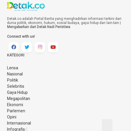
Detak.co adalah Portal Berita yang menghadirkan informasi terkini dari
dunia politik, ekonomi, hukum, sosial budaya, gaya hidup dan lain-lain |
Mengabarkan dari Detak Nadi Peristiwa
Connect with us!
KATEGORI
Lensa
Nasional
Politik
Selebritis
Gaya Hidup
Megapolitan
Ekonomi
Parlemen
Opini
Internasional
Infografis