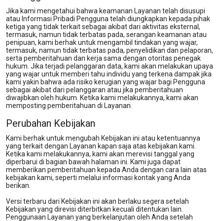
Jika kami mengetahui bahwa keamanan Layanan telah disusupi
atau Informasi Pribadi Pengguna telah diungkapkan kepada pihak
ketiga yang tidak terkait sebagai akibat dari aktivitas eksternal,
termasuk, namun tidak terbatas pada, serangan keamanan atau
penipuan, kami berhak untuk mengambil tindakan yang wajar,
termasuk, namun tidak terbatas pada, penyelidikan dan pelaporan,
serta pemberitahuan dan kerja sama dengan otoritas penegak
hukum. Jika terjadi pelanggaran data, kami akan melakukan upaya
yang wajar untuk memberi tahu individu yang terkena dampak jika
kami yakin bahwa ada risiko kerugian yang wajar bagi Pengguna
sebagai akibat dari pelanggaran atau jika pemberitahuan
diwajibkan oleh hukum. Ketika kami melakukannya, kami akan
memposting pemberitahuan di Layanan.
Perubahan Kebijakan
Kami berhak untuk mengubah Kebijakan ini atau ketentuannya
yang terkait dengan Layanan kapan saja atas kebijakan kami.
Ketika kami melakukannya, kami akan merevisi tanggal yang
diperbarui di bagian bawah halaman ini. Kami juga dapat
memberikan pemberitahuan kepada Anda dengan cara lain atas
kebijakan kami, seperti melalui informasi kontak yang Anda
berikan.
Versi terbaru dari Kebijakan ini akan berlaku segera setelah
Kebijakan yang direvisi diterbitkan kecuali ditentukan lain.
Penggunaan Layanan yang berkelanjutan oleh Anda setelah