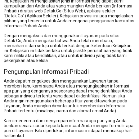
ini. Kebijakan ini menjelaskan jenis informasi yang dapat kami
kumpulkan dari Anda atau yang mungkin Anda berikan (Informasi
Pribadi) di situs web Detak.Co (Situs Web), aplikasi seluler
“Detak.Co” (Aplikasi Seluler). Kebijakan privasi ini juga menjelaskan
pilihan yang tersedia untuk Anda mengenai penggunaan kami atas
Informasi Pribadi Anda.
Dengan mengakses dan menggunakan Layanan pada situs
Detak.Co, Anda mengakui bahwa Anda telah membaca,
memahami, dan setuju untuk terikat dengan ketentuan Kebijakan
ini. Kebijakan ini tidak berlaku untuk praktik perusahaan yang tidak
kami miliki atau kendalikan, atau untuk individu yang tidak kami
pekerjakan atau kelola.
Pengumpulan Informasi Pribadi
Anda dapat mengakses dan menggunakan Layanan tanpa
memberi tahu kami siapa Anda atau mengungkapkan informasi
apa pun yang dengannya seseorang dapat mengidentifikasi Anda
sebagai individu tertentu yang dapat diidentifikasi. Namun, jika
Anda ingin menggunakan beberapa fitur yang ditawarkan pada
Layanan, Anda mungkin diminta untuk memberikan Informasi
Pribadi tertentu (misalnya, nama dan alamat email Anda).
Kami menerima dan menyimpan informasi apa pun yang Anda
berikan secara sadar kepada kami saat Anda mengisi formulir apa
pun di Layanan. Bila diperlukan, informasi ini dapat mencakup hal-
hal berikut: